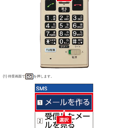
(1) 待受画面で
を押します。