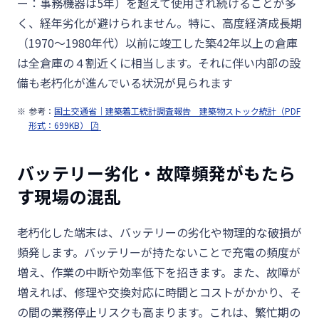
ー：事務機器は
5
年）を超えて使用され続けることが多
く、経年劣化が避けられません。特に、高度経済成長期
（
1970
〜
1980
年代）以前に竣工した築
42
年以上の倉庫
は全倉庫の４割近くに相当します。それに伴い内部の設
備も老朽化が進んでいる状況が見られます
参考：
国土交通省｜建築着工統計調査報告 建築物ストック統計（PDF
形式：699KB）
バッテリー劣化・故障頻発がもたら
す現場の混乱
老朽化した端末は、バッテリーの劣化や物理的な破損が
頻発します。バッテリーが持たないことで充電の頻度が
増え、作業の中断や効率低下を招きます。また、故障が
増えれば、修理や交換対応に時間とコストがかかり、そ
の間の業務停止リスクも高まります。これは、繁忙期の