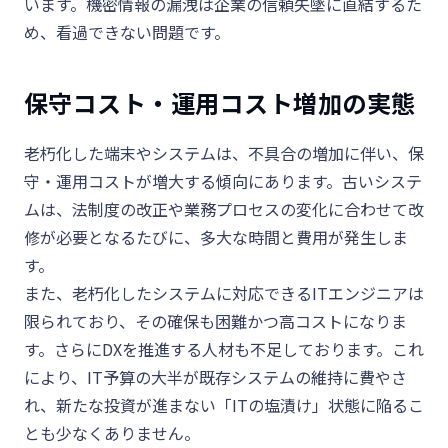
います。機密情報の漏洩は企業の信頼失墜に直結するた
め、看過できない問題です。
保守コスト・運用コスト増加の実態
老朽化した端末やシステムは、不具合の増加に伴い、保
守・運用コストが増大する傾向にあります。古いシステ
ムは、法制度の改正や業務プロセスの変化に合わせて改
修が必要となるたびに、多大な時間と費用が発生しま
す。
また、老朽化したシステムに対応できる
IT
エンジニアは
限られており、その確保も困難かつ高コストになりま
す。さらに
DX
を推進する人材も不足しております。これ
により、
IT
予算の大半が既存システムの維持に費やさ
れ、新たな投資が進まない「
IT
の塩漬け」状態に陥るこ
とも少なくありません。