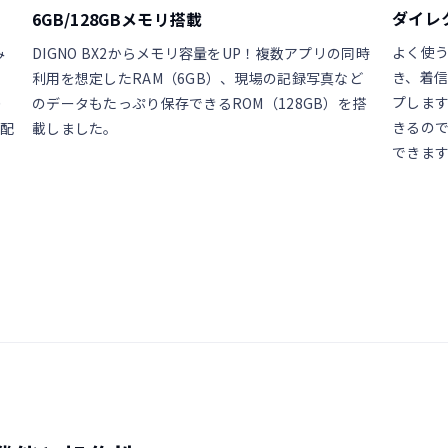
ダイレ
6GB/128GBメモリ搭載
よく使
み
DIGNO BX2からメモリ容量をUP！複数アプリの同時
き、着
利用を想定したRAM（6GB）、現場の記録写真など
プします
り
のデータもたっぷり保存できるROM（128GB）を搭
きるの
に配
載しました。
できま