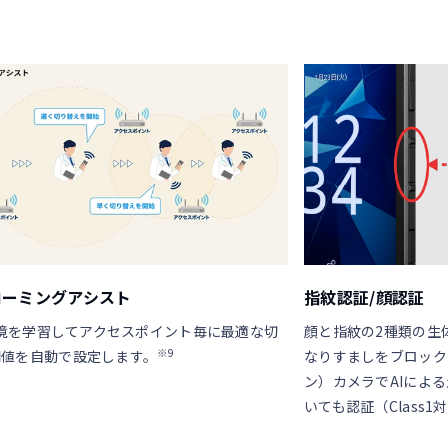
iローミングアシスト
指紋認証/顔認証
i環境を学習してアクセスポイント毎に最適な切
顔と指紋の2種類の生
※9
閾値を自動で設定します。
なりすましをブロック
ン）カメラでAIによ
いても認証（Class