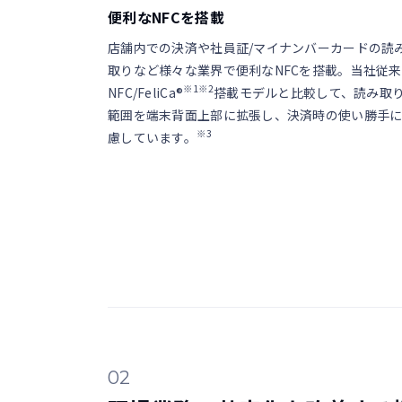
便利なNFCを搭載
店舗内での決済や社員証/マイナンバーカードの読
取りなど様々な業界で便利なNFCを搭載。当社従来
※1※2
NFC/FeliCa®
搭載モデルと比較して、読み取
範囲を端末背面上部に拡張し、決済時の使い勝手
※3
慮しています。
02