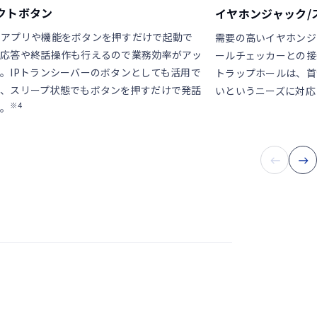
クトボタン
イヤホンジャック/
うアプリや機能をボタンを押すだけで起動で
需要の高いイヤホンジ
信応答や終話操作も行えるので業務効率がアッ
ールチェッカーとの接
。IPトランシーバーのボタンとしても活用で
トラップホールは、首
で、スリープ状態でもボタンを押すだけで発話
いというニーズに対応
※4
す。