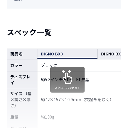
スペック一覧
商品名
DIGNO BX3
DIGNO BX3 P
カラー
ブラック
ディスプレ
約5.8インチ HD+ TFT液晶
イ
スクロールできます
サイズ （幅
×高さ×厚
約72×157×10.9mm（突起部を除く）
さ）
重量
約180g