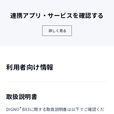
NFC/FeliCa
ー/ー
○/読み取りの
®
連携アプリ・サービスを確認する
FMラジオ
ー
※6
sXGP
○
詳しく見る
※7
顔認証
（Cl
※7
生体認証
顔認証
（Class1）
証（Class3）
付属品
ACアダプタ
利用者向け情報
ストラップ
○
ホール
緊急速報
○
メール
取扱説明書
連続通話時間とは、充電が充分にされていて、電波が正常に受信でき
る静止状態から算出した平均的な計算値です。
®
DIGNO
BX3に関する取扱説明書は以下でご確認くだ
連続待受時間とは、充電が充分にされていて、通話や操作をせず、電