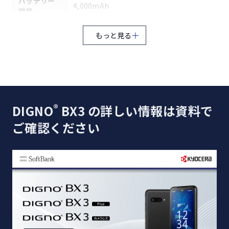
バッテリー
4,000mAh
容量
充電時間
約170分（ACアダプタ KYCFP1〔同梱〕使用時
もっと見る
連続通話時
4G LTE：約2,130分
4G LTE：約2,
※1
間
5G：約710時間/
5G：約590時
連続待受時
4G LTE：約790時間/
4G LTE：約6
※2
間
®
DIGNO
BX3 の詳しい情報は資料で
4G：約790時間
4G：約690時
ご確認ください
OS
Android™ 14 / 15 / 16
®
MediaTek Dimensity
6100＋
CPU
［2.2GHz（2コア）＋ 2.0GHz（6コア）］
メイン（アウト）
約800万画素 CMOS
カメラ
サブ（イン）