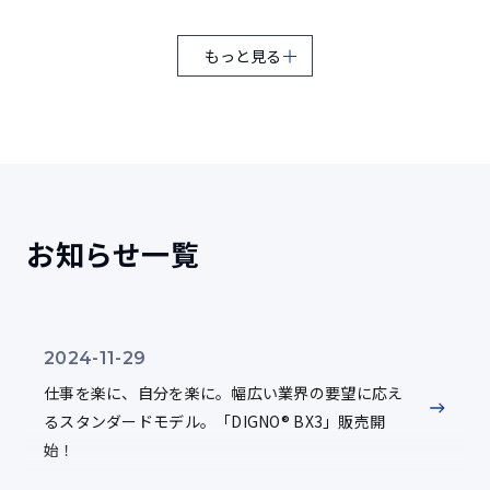
項目の試験を実施
USBドライバをダウンロード（ZIP形式／11.4MB）
もっと見る
日本語版プリインストールモデルに限ります。
MIL-STD-810H（20項目）
Windowsが搭載されているコンピュータでは、セキュリティ向上によ
り、管理者権限をもつアカウントでログインしていても、ユーザがコン
ピュータ全体に影響を与えるような操作をしてしまうことを防止するた
め、通常は標準アカウントと同じ権限で動作しています。このため、
風雨
1
USBドライバのインストール時に、「ADMINISTRATION権限のあるユー
ザーで実行してください。」や「要求された操作には管理者特権が必要
降雨量1.7mm/min、6方向各30分間の降雨試験
です。」というメッセージが表示され、インストールに失敗する場合が
風速18m/s環境下で30分間の降雨試験
お知らせ一覧
御座います。その際は、管理者権限でUSBドライバのインストールを行
う必要が御座いますので、お手数ですが、実行ファイルを右クリック
し、「管理者として実行」を選択して頂きます様お願い致します。
防水（浸漬）
2
画面に従ってインストールを実行してください。
1.5mの水中に30分間浸漬する試験
2024-11-29
ソースコード
仕事を楽に、自分を楽に。幅広い業界の要望に応え
るスタンダードモデル。「DIGNO® BX3」販売開
防水（雨滴）
3
ソースコードは、以下のページからダウンロードする
始！
ことができます。
高さ1m雨滴（15分）の防水試験