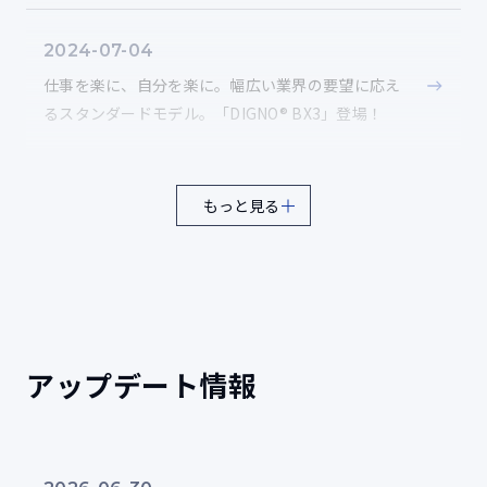
ソースコード
2024-07-04
防塵（粉塵）
4
仕事を楽に、自分を楽に。幅広い業界の要望に応え
連続6時間（風速8.9m/s、濃度10.6g/㎥）の粉塵試験
るスタンダードモデル。「DIGNO® BX3」登場！
耐衝撃（落下）
5
もっと見る
高さ1.22mから26方向で鋼板に落下させる試験
耐衝撃
6
衝撃試験機に端末を取り付け、40Gの衝撃を6方向から3回
与える試験
アップデート情報
耐振動
7