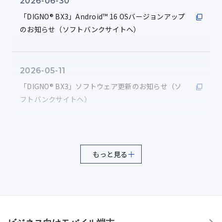
2026-06-30
3時間（3方向各1時間/20～2,000Hz）の振動試験
「DIGNO® BX3」Android™ 16 OSバージョンアップ
のお知らせ（ソフトバンクサイトへ）
耐日射（太陽光照射）
8
連続20時間1,120W/㎡の日射後、4時間offを10日間繰り
返す試験
2026-05-11
「DIGNO® BX3」ソフトウェア更新のお知らせ（ソ
フトバンクサイトへ）
防湿（湿度）
9
連続10日間（湿度95%RH）の高湿度試験
2026-03-23
もっと見る
高温動作（温度固定）
「DIGNO® BX3」ソフトウェア更新のお知らせ（ソ
10
フトバンクサイトへ）
動作環境：50℃で連続3時間の高温耐久試験
2026-02-03
高温動作（温度変化）
11