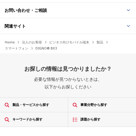
フトバンクサイトへ）
お問い合わせ・ご相談
保管環境：-30℃で連続4時間の低温耐久試験
関連サイト
2025-05-26
温度耐久（温度衝撃）
16
「DIGNO® BX3」ソフトウェア更新のお知らせ（ソ
Home
法人のお客様
ビジネス向けモバイル端末
製品
フトバンクサイトへ）
-21～50℃の急激な温度変化で連続3時間の温度耐久試験
スマートフォン
DIGNO® BX3
低圧動作
お探しの情報は見つかりましたか？
17
2025-05-15
必要な情報が見つからないときは、
連続2時間（57.2kPa/高度約4,572m相当）の低圧動作試
「DIGNO® BX3」ソフトウェア更新のお知らせ（ソ
験
以下からお探しください
フトバンクサイトへ）
製品・サービスから探す
事業分野から探す
低圧保管
18
2025-04-01
キーワードから探す
課題から探す
連続2時間（57.2kPa/高度約4,572m相当）の低圧保管試
「DIGNO® BX3」ソフトウェア更新のお知らせ（ソ
験
フトバンクサイトへ）