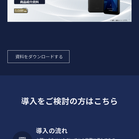
約800万画素 CMOS
内蔵
内蔵
RAM：4GB /ROM：64GB
RAM：6GB /
メモリ
外部
外部
microSDXC™（最大1TB）
microSDXC
資料をダウンロードする
SIM
Dual SIM (nanoSIM+eSIM)
5GNR：n1/n3/n28/n77/n78/n79
4G（FDD-LTE™）：B1/B2/B3/B4/B5/B8/B12/
対応通信規
導入をご検討の方はこちら
4G（TDD-LTE）：B38/B39/B41/B42
※3
格
UMTS：B1/B2/B4/B5/B8
GSM：850/900/1800/1900 MHz
導入の流れ