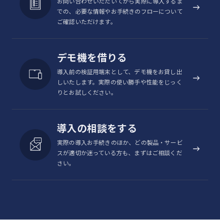
お問い合わせいただいてから実際に導入するま
Wi-Fi
：最大15台
での、必要な情報やお手続きのフローについて
ご確認いただけます。
テザリング
Bluetooth
：最大4台
USB
：1台
デモ機を借りる
IEEE802.11a/b/g/n/ac
導入前の検証用端末として、デモ機をお貸し出
しいたします。実際の使い勝手や性能をじっく
®
※
※
※
Wi-Fi
IEEE802.11r
/k
/v
/w（Wi-Fi高速ローミン
りとお試しください。
※
（
部分的対応）
Bluetooth
Ver.5.4
®
導入の相談をする
実際の導入お手続きのほか、どの製品・サービ
外部接続
USB Type-C™/イヤホンジャック（3.5φ）
スが適切か迷っている方も、まずはご相談くだ
さい。
衛星測位シ
GPS/GLONASS/BeiDou/Galileo/QZSS対応
ステム
耐衝撃（MIL-STD-810H Method 516.8:Shock-P
耐衝撃/防水/
防塵
防水（IPX5/IPX8）/防塵（IP6X）