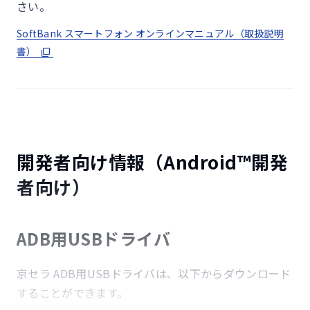
さい。
波が正常に受信できる静止状態から算出した平均的な計算値です。ま
た使用環境（充電状況、気温など）や機能の設定状況などにより、ご
SoftBank スマートフォン オンラインマニュアル（取扱説明
利用時間が変動することがあります。
書）
5G通信は対応エリアで使用可能です。
®
®
おサイフケータイ
やFeliCa
セキュア機能がある学生証、社員証、マイ
ナンバーカードなどの読み取りは可能です。
®
®
FeliCa
セキュア機能が非対応のため、端末におサイフケータイ
や
®
FeliCa
セキュア機能がある学生証、社員証、マイナンバーカードを登
録して、カードの代用として使用することはできません。
開発者向け情報（Android™開発
sXGPをご利用の場合は、専用SIMが必要です。sXGP接続については各
事業者にお問い合わせください。
者向け）
顔認証は事前に設定が必要です。
ADB用USBドライバ
MIL規格20項目に対応
京セラ ADB用USBドライバは、以下からダウンロード
することができます。
米国国防総省が制定したMIL-STD-810Hに準拠した20