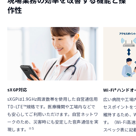
作性
sXGP対応
Wi-Fi®ハンド
sXGPは1.9GHz周波数帯を使用した自営通信用
広い病院や工場
TD-LTE™規格です。医療機関や工場内などで
セスポイントをつ
も安心してご利用いただけます。自営ネットワ
維持するため、W
ークのため、災害時にも安定した音声通信を実
す。（Wi-Fi
※5
現します。
スペック表に記