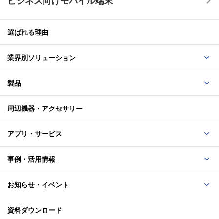
ビジネス向けモバイル端末
「DIGNO® BX3」ソフトウェア更新のお知らせ（ソ
動作環境：32～49℃まで3サイクル温度変化させる動作試
フトバンクサイトへ）
験
選ばれる理由
高温保管（固定）
12
業界別ソリューション
2025-11-17
「DIGNO® BX3」Android™ 15 OSバージョンアップ
保管環境：60℃で連続4時間の高温耐久試験
製品
のお知らせ（ソフトバンクサイトへ）
高温保管（変動）
周辺機器・アクセサリー
13
2025-10-14
保管環境：30～60℃まで変化させる高温耐久試験
アプリ・サービス
「DIGNO® BX3」ソフトウェア更新のお知らせ（ソ
フトバンクサイトへ）
事例・活用情報
低温動作
14
動作環境：-21℃で連続3時間の低温耐久試験
お知らせ・イベント
2025-09-18
資料ダウンロード
「DIGNO® BX3」ソフトウェア更新のお知らせ（ソ
低温保管
15