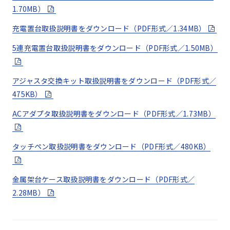
洗い・すすぎ洗浄サイクル試験。アルコール対応での独自試験
1.70MB）
を実施）を満たす設計です。
充電置台取扱説明書をダウンロード（PDF形式／1.34MB）
耐薬品性能/泡ハンドソープ・アルコールなどによるお
5連充電置台取扱説明書をダウンロード（PDF形式／1.50MB）
手入れについて
京セラ独自の耐久試験（泡ハンドソープ・泡ボディソープでの手
洗い・すすぎの洗浄サイクル試験）を実施しています。国内メ
アジャスタ交換キット取扱説明書をダウンロード（PDF形式／
ーカー製の泡タイプのハンドソープ/ボディソープをご使用くだ
475KB）
さい。種類の異なる泡ハンドソープ/泡ボディソープは混ぜない
でください。キッチン用・業務用・無添加・アルカリ性のハン
ACアダプタ取扱説明書をダウンロード（PDF形式／1.73MB）
ドソープ、業務用・無添加・アルカリ性のボディソープや、石け
ん、洗剤、入浴剤、シャンプー、リンス、洗顔料、メイク落と
し、歯磨き粉などを使用しないでください。
タッチペン取扱説明書をダウンロード（PDF形式／480KB）
すすぎは水道水（30℃程度のぬるま湯）による弱めの流水
で、通信機器についた泡をしっかりと落としてください。洗浄
金属架台ケース取扱説明書をダウンロード（PDF形式／
後は乾いた柔らかい布に通信機器を軽く当てて、しっかりと水
2.28MB）
抜きをしてください。
泡ハンドソープ/泡ボディソープのすすぎ残しによる石鹸カス
が目立つ場合には、1.5％程度に薄めたクエン酸液（クエン酸
1.5gに水100ml）をしみ込ませた綿棒などで拭き取ってくださ