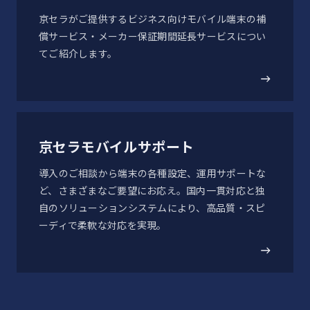
「KC-T305CN/KC-T305C」Android™ 15対応OSア
ディスプレイの表示はすべてイメージです。
京セラがご提供するビジネス向けモバイル端末の補
ップデートのお知らせ
本ホームページは2026年4月現在のものです。
償サービス・メーカー保証期間延長サービスについ
本製品ページに掲載されている画像、イラストはイメージで
てご紹介します。
す。
2025-08-27
「KC-T305CN/KC-T305C」ソフトウェア更新のお
知らせ
京セラモバイルサポート
導入のご相談から端末の各種設定、運用サポートな
2025-08-01
ど、さまざまなご要望にお応え。国内一貫対応と独
「KC-T305CN/KC-T305C」ソフトウェア更新のお
自のソリューションシステムにより、高品質・スピ
知らせ
ーディで柔軟な対応を実現。
2025-06-26
「KC-T305CN/KC-T305C」ソフトウェア更新のお