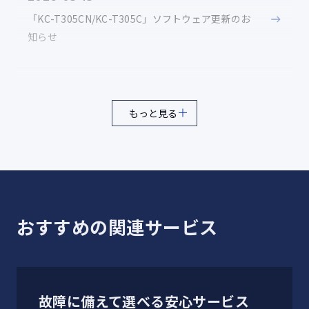
ください。
「KC-T305CN/KC-T305C」ソフトウェア更新のお
ソフトウェアのソースコードの全部または一部について、
知らせ
複製、頒布、改変、解析、リバースエンジニアリングまたは
導出を行ってはなりません。
法律や規則に違反して、ソフトウェアの全部または一部を
輸出してはなりません。
2026-03-30
ソフトウェアの商品性、特定目的への適合性、第三者知的
もっと見る
「KC-T305CN/KC-T305C」ソフトウェア更新のお
財産権の不侵害などの黙示の保証を行うものではありませ
知らせ
ん。
ただし、ソフトウェアに含まれている、GNU General Public
License（GPL）、GNU Library/Lesser General Public
License（LGPL）およびその他のオープンソースソフトウェア
2026-01-13
のライセンスに基づくソフトウェアならびに京セラ株式会社
が許諾を受けたソフトウェアのご使用に際しては、当該ソフ
「KC-T305CN/KC-T305C」ソフトウェア更新のお
おすすめの関連サービス
トウェアのライセンス条件が優先して適用されます。
知らせ
本製品は下記URLに掲載されているHEVC特許の1つ以上の請求
項の権利範囲に含まれています。
patentlist.accessadvance.com
2025-10-15
製品仕様およびサービス内容は、予告なく変更することがあり
故障に備えて選べる安心サービス
ます。