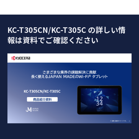
（3.5φ）
衛星測位システ
GPS/GLONASS/Galileo/QZSS
ム
KC-T305CN/KC-T305C の詳しい情
75cm落下/防水（IPX5/IPX8）/防塵
耐落下/防水/防
報は資料でご確認ください
塵
（IP6X）
○/読み取りのみ
NFC/FeliCa®
ー/ー
※1※2
可
sXGP
ー
生体認証
顔認証（Class1）
USB Type-C™/DCプラグ/充電置台
充電方法
（別売オプション）
付属品
DCプラグ付きACアダプタ
おサイフケータイ®やFeliCa®セキュア機能がある学生証、社員証、マ