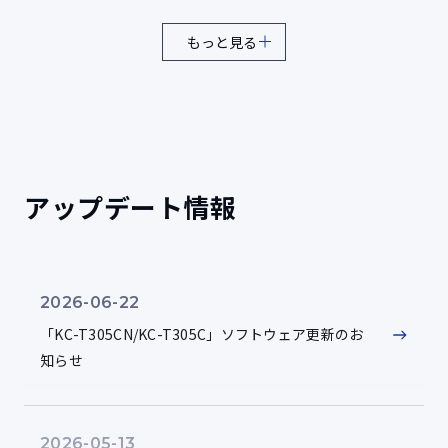
「ICOCA」は、西日本旅客鉄道株式会社の登録商標です。
2024-11-05
ソースコードは、以下のページからダウンロードする
「楽天Edy（ラクテンエディ）」は、楽天グループのプリペイ
もっと見る
さまざまな業界の課題解決に貢献。長く使える
ことができます。
ド型電子マネーサービスです。
JAPAN MADEのWi-Fiタブレット「KC-T305CN/KC-
「nanaco」、は、株式会社セブン・カードサービスの登録商
ソースコード
T305C」登場！
標です。
「WAON(ワオン)」は、イオン株式会社の登録商標です。
「QUICPay」は、株式会社ジェーシービーの登録商標です。
「Apple Pay」は、米国および他の国々で登録されたApple
アップデート情報
Inc.の商標です。
Zoomは、Zoom Video Communications Inc.の米国およびそ
の他の国における登録商標または商標です。
Microsoft、Microsoft Teamsは、米国 Microsoft Corporation
2026-06-22
の米国およびその他の国における登録商標または商標です。
QRコードは(株)デンソーウェーブの登録商標です。
「KC-T305CN/KC-T305C」ソフトウェア更新のお
知らせ
その他の社名および商品名は、それぞれ各社の登録商標または
商標です。
このホームページで説明されている製品にインストールされて
いるソフトウェアについては、お客様に使用権が許諾されてい
2026-05-13
ます。本ソフトウェアのご使用に際しては、以下の点にご注意