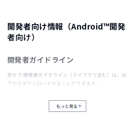
い。その後再度すすぎを実施して、クエン酸が残らないように
してください。
クエン酸がイヤホンマイク端子と外部接続端子（USB Type-
開発者向け情報（Android™開発
C、DCプラグ端子、充電端子）に付着しないよう注意してくだ
さい。
者向け）
洗い方の詳細及びご注意事項などは
こちら
をご確認くださ
い。
開発者ガイドライン
京セラ独自の耐久試験として、消毒用として市販されているイ
ソプロピルアルコール、エタノール、次亜塩素酸ナトリウムを
少量含ませた柔らかい布での拭き取り試験を実施しています。
京セラ 開発者ガイドライン（ライブラリ含む）は、以
イソプロピルアルコール、エタノール、次亜塩素酸ナトリウム
下からダウンロードすることができます。
は消毒用として販売されているものを、それぞれの取扱説明書
をよく読んでお使いください。誤った使い方は人体への影響や
NFC搭載タブレット用アプリケーション開発者ガイドライン
引火などの恐れがあります。
（ZIP形式／692KB）
本製品の有する性能は試験環境下での確認であり、実際の使用
もっと見る
時すべての状況での動作を保証するものではありません。ま
た、無破損・無故障を保証するものではありません。
ADB用USBドライバ
「グローブタッチ」、「ウェットタッチ」は、京セラ株式会社
の登録商標です。