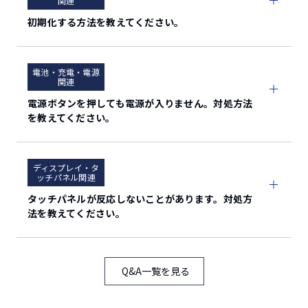
関連
外部
初期化する方法を教えてください。
ー
SIM
ー
電池・充電・電源
関連
Wi-Fi
：ー
電源ボタンを押しても電源が入りません。対処方法
を教えてください。
テザリング
Bluetooth
：最大4台
USB
：1台
ディスプレイ・タ
ッチパネル関連
IEEE802.11a/b/g/n/ac
※
※
※
タッチパネルが反応しないことがあります。対処方
IEEE802.11r
/k
/v
/w（Wi-Fi高速
®
Wi-Fi
法を教えてください。
ローミング）
（※部分的対応）
Bluetooth®
Ver.5.4
Q&A一覧を見る
USB Type-C™/イヤホンジャック
外部接続