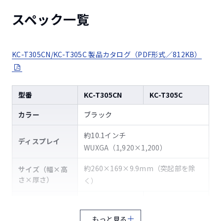
スペック一覧
KC-T305CN/KC-T305C 製品カタログ（PDF形式／812KB）
型番
KC-T305CN
KC-T305C
カラー
ブラック
約10.1インチ
ディスプレイ
WUXGA（1,920×1,200）
約260×169×9.9mm（突起部を除
サイズ（幅×高
さ×厚さ）
く）
重量
約530g
約520g
もっと見る