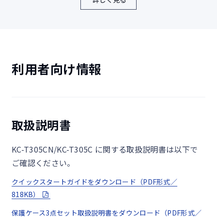
防水について
IPX5：内径6.3mmのノズルを用いて、3mの距離から12.5リット
ル/分の水を3分以上注水する試験を実施。
利用者向け情報
IPX8：常温で水道水、かつ静水の水深1.5mの水槽に通信機器本
体を静かに沈め、30分間水底に放置する試験を実施。
防塵について
IP6Xとは、防塵試験用粉塵（直径75μm以下）が内部に入らない
取扱説明書
ように保護されていることを意味します。
KC-T305CN/KC-T305C に関する取扱説明書は以下で
耐落下について
ご確認ください。
高さ75cmから床へのX、Y、Z方向の落下試験を実施していま
す。
クイックスタートガイドをダウンロード（PDF形式／
818KB）
京セラ独自の設計について
保護ケース3点セット取扱説明書をダウンロード（PDF形式／
京セラ独自の耐久試験（泡ハンドソープ・泡ボディソープでの手