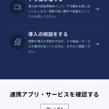
公的証明書（マイナンバーカード、運
導入前の検証用端末として、デモ機をお貸し出
転免許証、パスポート、在留カード
しいたします。実際の使い勝手や性能をじっく
認証
など）
りとお試しください。
車検証
チケット/会員証/学生証/社員証
導入の相談をする
在庫管理
物流管理ICタグ、偽造防止ICタグ
実際の導入お手続きのほか、どの製品・サービ
医療
バイタルデータ送信
スが適切か迷っている方も、まずはご相談くだ
さい。
すべてのNFC読み取りを保証するものではありません。
NFC/FeliCaはKC-T305CNのみ搭載
連携アプリ・サービスを確認する
詳しく見る