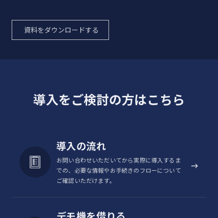
イナンバーカードなどの読み取りは可能です。
FeliCa®セキュア機能が非対応のため、端末におサイフケータイ®や
FeliCa®セキュア機能がある学生証、社員証、マイナンバーカードを登
資料をダウンロードする
録して、カードの代用として使用することはできません。
NFC読み取りシーン例
交通系IC（Suica、PASMO、ICOCAな
導入をご検討の方はこちら
ど）
電子マネー プリペイド系（楽天
電子マネー
Edy、nanaco、WAONなど）
電子マネー ポストペイ系
導入の流れ
（QUICPay、iDなど）
お問い合わせいただいてから実際に導入するま
Google Pay、Apple Pay
での、必要な情報やお手続きのフローについて
ご確認いただけます。
ICクレジットカード（非接触IC対応）
クレジットカー
ド
のタッチ決済
デモ機を借りる