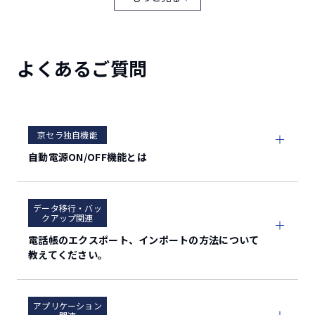
バッテリー容量
7,000mAh
約180分（同梱のACアダプタADT310
充電時間
使用時）
よくあるご質問
OS
Android™ 14 / 15（17対応予定）
MediaTek MT8788
CPU
［2.0GHz（4コア）＋ 2.0GHz（4コ
京セラ独自機能
ア）］
自動電源ON/OFF機能とは
アウト
約800万画素 CMOS AF
カメラ
データ移行・バッ
クアップ関連
フロント（イン）
電話帳のエクスポート、インポートの方法について
約500万画素 CMOS AF
教えてください。
内蔵
RAM：4GB /ROM：64GB
アプリケーション
メモリ