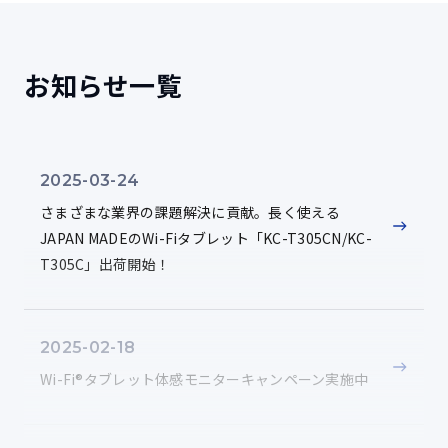
京セラ ADB用USBドライバは、以下からダウンロード
Google、Android 、およびその他のマークは Google LLC の
することができます。
商標です。
お知らせ一覧
MediaTekは、MediaTek Inc.の商標または登録商標です。
64bit版 USBドライバをダウンロード（ZIP形式, 7.5MB）
Wi-Fi®は、Wi-Fi Alliance®の登録商標です。
日本語版プリインストールモデルに限ります。
Bluetooth®ワードマークおよびロゴは、Bluetooth SIG, Inc.が
所有する登録商標であり、京セラ株式会社は、これら商標を使
Windowsが搭載されているコンピュータでは、セキュリティ向上によ
用する許可を受けています。
り、管理者権限をもつアカウントでログインしていても、ユーザがコン
2025-03-24
ピュータ全体に影響を与えるような操作をしてしまうことを防止するた
USB Type-C™はUSB Implementers Forumの商標です。
さまざまな業界の課題解決に貢献。長く使える
め、通常は標準アカウントと同じ権限で動作しています。このため、
おサイフケータイ®は、株式会社NTTドコモの登録商標です。
USBドライバのインストール時に、「ADMINISTRATION権限のあるユー
JAPAN MADEのWi-Fiタブレット「KC-T305CN/KC-
ザーで実行してください。」や「要求された操作には管理者特権が必要
FeliCaは、ソニーグループ株式会社またはその関連会社の登録
T305C」出荷開始！
です。」というメッセージが表示され、インストールに失敗する場合が
商標または商標です。
御座います。その際は、管理者権限でUSBドライバのインストールを行
FeliCaは、ソニー株式会社が開発した非接触ICカードの技術方
う必要が御座いますので、お手数ですが、実行ファイルを右クリック
式です。
し、「管理者として実行」を選択して頂きます様お願い致します。
2025-02-18
マークは、NFC Forum,Inc.の米国およびその他の国におけ
画面に従ってインストールを実行してください。
る商標または登録商標です。
Wi-Fi®タブレット体感モニターキャンペーン実施中
「Suica」は東日本旅客鉄道株式会社の登録商標です。
ソースコード
「PASMO」は、株式会社パスモの登録商標です。