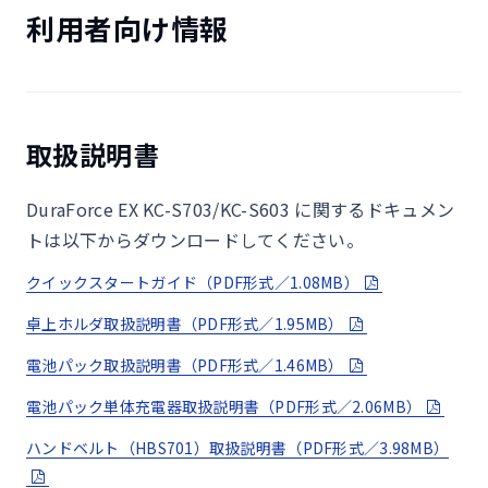
利用者向け情報
31項目の試験をクリアした耐久
性
取扱説明書
米国国防総省の調達基準（MIL-STD-810H）の21項目
DuraForce EX KC-S703/KC-S603 に関するドキュメン
に加え、さらなる独自試験（10項目）を実施。31項目
トは以下からダウンロードしてください。
の耐久試験をクリアしています。
クイックスタートガイド（PDF形式／1.08MB）
本製品の有する性能は試験環境下での確認であり、実際の使
卓上ホルダ取扱説明書（PDF形式／1.95MB）
用時全ての状況での動作を保証するものではありません。ま
た、無破損・無故障を保証するものではありません。
電池パック取扱説明書（PDF形式／1.46MB）
炎天下などでは、本体の温度上昇によるやけど防止のため、
電池パック単体充電器取扱説明書（PDF形式／2.06MB）
充電やカメラが停止する場合があります。
高温動作試験では、安全性の観点から充電およびカメラが停
ハンドベルト（HBS701）取扱説明書（PDF形式／3.98MB）
止するように、また、低温動作試験では、電池劣化防止の観
点から充電が停止するように設計しています。