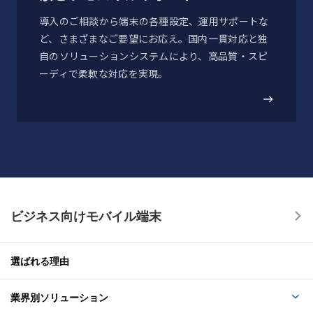
太陽光照射
19
導入のご相談から端末の各種設定、運用サポートな
2025-10-30
連続20時間1,120W/㎡の日射後、4時間offを10日間繰り
ど、さまざまなご要望にお応え。国内一貫対応と独
「DuraForce EX KC-S603」ソフトウェア更新のお
返す試験
自のソリューションシステムにより、高品質・スピ
知らせ
ーディで柔軟な対応を実現。
低圧動作
20
2025-10-29
連続2時間（57.2kPa/高度約4,572m相当）の低圧動作試
験
「DuraForce EX KC-S703」ソフトウェア更新のお
知らせ
低圧保管
21
ビジネス向けモバイル端末
連続2時間（57.2kPa/高度約4,572m相当）の低圧保管試
2025-09-24
験
「DuraForce EX KC-S603」Android™ 15対応 OSア
ップデートのお知らせ
選ばれる理由
独自試験（10項目）
業界別ソリューション