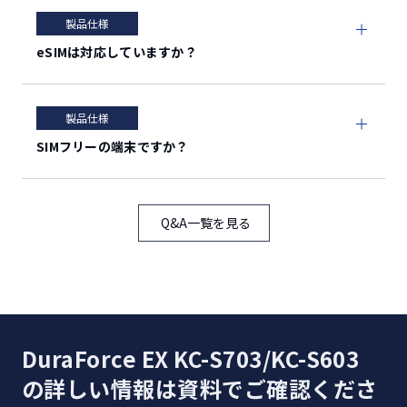
Dual
製品仕様
SIM
SIM（nanoSIM+
ー
eSIMは対応していますか？
eSIM）
5GNR：
製品仕様
n1/n3/n28/n77
SIMフリーの端末ですか？
/n78/n79
4G（FDD-
LTE™）：
Q&A一覧を見る
B1/B2/B3/B4/B
5/B8/B12/B18/
B19/B28
4G（TDD-
※2
対応通信規格
ー
LTE）：
DuraForce EX KC-S703/KC-S603
B38/B39/B41/B
の詳しい情報は資料でご確認くださ
42