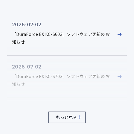
-10℃で結露や霧を発生させ1時間維持し、25℃、95%RH
モデル登場！
で動作を確認する試験
2026-07-02
氷結・低温雨
2023-08-03
12
「DuraForce EX KC-S603」ソフトウェア更新のお
現場業務をこの一台に。堅牢性と信頼性を兼ね備え
知らせ
-10℃の環境下で着氷した氷の厚さが6mmになるまで氷結
た高耐久スマホ。「DuraForce EX KC-S703」登
させる試験
場！
2026-07-02
浸漬
13
「DuraForce EX KC-S703」ソフトウェア更新のお
約1.5mの水中に30分間浸漬する試験
知らせ
低温動作
14
2026-05-07
動作環境：-21℃で連続3時間の低温動作試験
もっと見る
「DuraForce EX KC-S603」ソフトウェア更新のお
知らせ