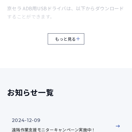
高温動作（1）
4
京セラ ADB用USBドライバは、以下からダウンロード
することができます。
動作環境：50℃で連続3時間の動作試験
64bit版 USBドライバをダウンロード（ZIP／7.5MB）
高温動作（2）
もっと見る
5
日本語版プリインストールモデルに限ります。
Windowsが搭載されているコンピュータでは、セキュリティ向上によ
動作環境：32～49℃まで3サイクル温度変化させる動作試
り、管理者権限をもつアカウントでログインしていても、ユーザがコン
験
ピュータ全体に影響を与えるような操作をしてしまうことを防止するた
め、通常は標準アカウントと同じ権限で動作しています。このため、
USBドライバのインストール時に、「ADMINISTRATION権限のあるユー
防塵
ザーで実行してください。」や「要求された操作には管理者特権が必要
6
です。」というメッセージが表示され、インストールに失敗する場合が
お知らせ一覧
御座います。その際は、管理者権限でUSBドライバのインストールを行
連続6時間（風速8.9m/s、濃度10.6g/㎥）の粉塵試験
う必要が御座いますので、お手数ですが、実行ファイルを右クリック
し、「管理者として実行」を選択して頂きます様お願い致します。
画面に従ってインストールを実行してください。
風雨
7
2024-12-09
降雨量1.7mm/min、6方向各30分間の降雨試験。風速
ソースコード
遠隔作業支援モニターキャンペーン実施中！
18m/s環境下で30分間の降雨試験