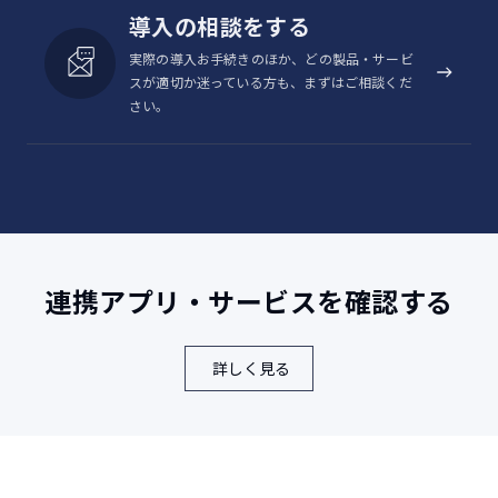
顔認証（Class2）/指紋認証
生体認証
導入の相談をする
（Class3）
実際の導入お手続きのほか、どの製品・サービ
ストラップホー
スが適切か迷っている方も、まずはご相談くだ
○
ル
さい。
付属品
ACアダプタ
【HYBRID SHIELD】京セラ 独自技術。強化ガラスの上に傷つき防止樹
脂パネルを重ね合わせることで強化ガラスを保護。筐体（ケース）が
強化ガラスの周囲を覆い、傷つき防止樹脂パネルよりも突出すること
で衝撃を緩和。この2つの構造でガラス割れを防ぎます。
連携アプリ・サービスを確認する
5G通信は対応エリアで使用可能です。実際に通信可能なバンドはご契
約の通信事業者やSIM、ご利用いただく国・地域により異なります。
GSM通信は日本国内においてご利用いただけません。
詳しく見る
別途、3.5φジャックの有線イヤホン（別売）のご用意が必要です。
sXGPをご利用の場合、別途、専用SIMが必要です。
本製品の比吸収率（SAR）について（PDF形式／300KB）
グリーン購入法 基本方針対応状況（PDF形式／516KB）