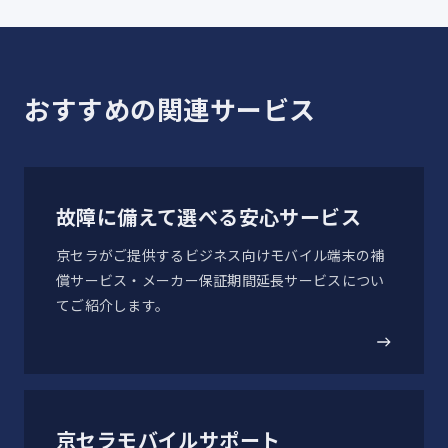
低温保管
15
保管環境：-30℃で連続4時間の低温保管試験
2026-05-07
「DuraForce EX KC-S703」ソフトウェア更新のお
おすすめの関連サービス
知らせ
高温保管（1）
16
保管環境：60℃で連続4時間の高温耐久試験
2026-03-03
故障に備えて選べる安心サービス
高温保管（2）
「DuraForce EX KC-S603」ソフトウェア更新のお
17
京セラがご提供するビジネス向けモバイル端末の補
知らせ
保管環境：30～60℃まで変化させる高温耐久試験
償サービス・メーカー保証期間延長サービスについ
てご紹介します。
2026-03-03
温度耐久・温度衝撃
18
「DuraForce EX KC-S703」ソフトウェア更新のお
-21～50℃の急激な温度変化で連続3時間の温度耐久試験
知らせ
京セラモバイルサポート