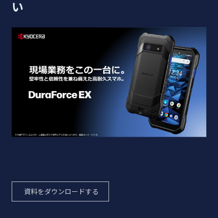
い
UMTS：
B1/B2/B4/B5/B
8
GSM：
850/900/1800/1
900 MHz
Wi-Fi
：最大15
Wi-Fi
：ー
台
Bluetooth
：最
テザリング
Bluetooth
：最
大4台
大4台
USB
：1台
USB
：1台
IEEE802.11a/b/g/n/ac
資料をダウンロードする
※
※
※
IEEE802.11r
/k
/v
/w（Wi-Fi高速
®
Wi-Fi
ローミング）