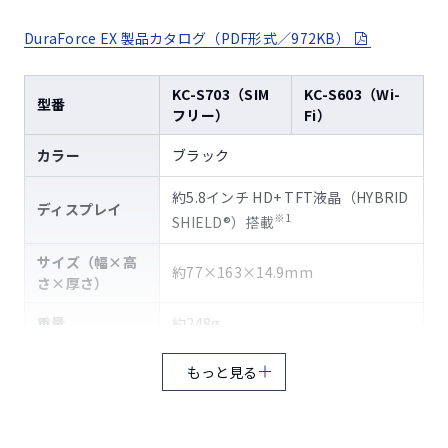
DuraForce EX 製品カタログ（PDF形式／972KB）
KC-S703（SIM
KC-S603（Wi-
型番
フリー）
Fi）
カラー
ブラック
約5.8インチ HD+ TFT液晶（HYBRID
ディスプレイ
※1
SHIELD®）搭載
サイズ（幅×高
約77×163×14.9mm
さ×厚さ）
重量
約248g
バッテリー容量
4,270mAh（取り外し式）
もっと見る
約200分（同梱のACアダプタ
充電時間
ADS302U使用時）