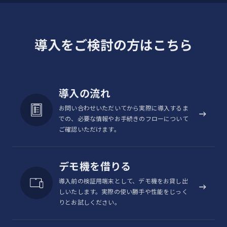
（※部分的対応）
®
Bluetooth
Ver.5.3
導入をご検討の方はこちら
USB Type-C™/イヤホンジャック
外部接続
（3.5φ）
GPS/GLONASS/BeiDou/Galileo/QZ
衛星測位システ
導入の流れ
ム
SS対応
お問い合わせいただいてから実際に導入するま
での、必要な情報やお手続きのフローについて
耐衝撃（MIL-STD-810H Method
耐衝撃/防水/防
ご確認いただけます。
516.8:Shock-Procedure IV）/
塵
防水（IPX5/IPX8）/防塵（IP6X）
デモ機を借りる
®
®
NFC/FeliCa
○/○（おサイフケータイ
対応）
導入前の検証用端末として、デモ機をお貸し出
※3
FMラジオ
○
しいたします。実際の使い勝手や性能をじっく
りとお試しください。
※4
sXGP
○
ー