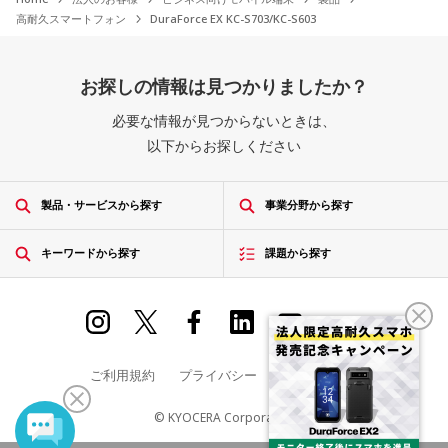
「DuraForce EX KC-S703」ソフトウェア更新のお
高さ約1.5mからL字型鉄アングルに製品を落下させる試験
高耐久スマートフォン
DuraForce EX KC-S703/KC-S603
知らせ
お探しの情報は見つかりましたか？
耐荷重
5
必要な情報が見つからないときは、
2025-05-12
ボディ全体に約100kgfの面荷重を均等にかける試験
以下からお探しください
「DuraForce EX KC-S603」ソフトウェア更新のお
知らせ
高温動作
6
製品・サービスから探す
事業分野から探す
動作環境：60℃で連続3時間の動作試験
キーワードから探す
課題から探す
2025-05-12
「DuraForce EX KC-S703」ソフトウェア更新のお
高温保管（1）
7
知らせ
保管環境：70℃で連続4時間の高温耐久試験
ご利用規約
プライバシー
サイトマップ
2025-04-01
高温保管（2）
© KYOCERA Corporation
8
「DuraForce EX KC-S603」ソフトウェア更新のお