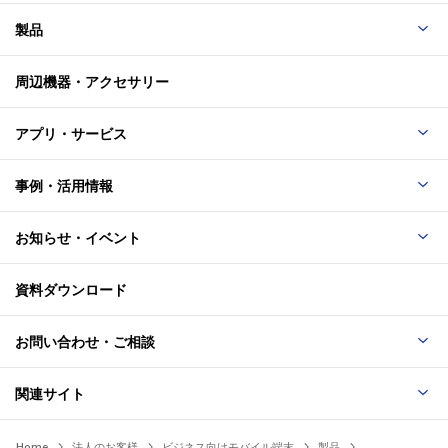
2025-09-09
製品
「DuraForce EX KC-S703」Android™ 15対応 OSア
コンクリート落下
1
ップデートのお知らせ
周辺機器・アクセサリー
高さ約1.8mからサンドペーパー（＃180）を敷いたコンク
リートに26方向で落下させる試験
アプリ・サービス
2025-08-04
タンブル落下
「DuraForce EX KC-S703」ソフトウェア更新のお
2
事例・活用情報
知らせ
高さ約1.0mから500回連続落下させる試験
お知らせ・イベント
鋼球落下
資料ダウンロード
2025-07-07
3
「DuraForce EX KC-S603」ソフトウェア更新のお
約100gの鋼球を1mの高さからディスプレイ面（中央）に
お問い合わせ・ご相談
知らせ
落下させる試験
関連サイト
L字落下
4
2025-07-07
Home
法人のお客様
ビジネス向けモバイル端末
製品