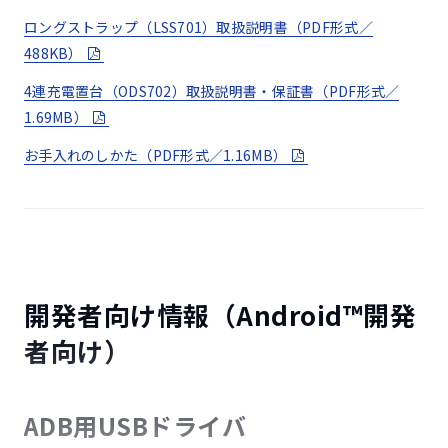
ロングストラップ（LSS701）取扱説明書（PDF形式／
MIL-STD-810H（21項目）
488KB）
4連充電置台（ODS702）取扱説明書・保証書（PDF形式／
鋼板落下
1.69MB）
1
お手入れのしかた（PDF形式／1.16MB）
高さ約1.22mから鋼板に製品を26方向で落下させる試験
衝撃
2
衝撃試験機に端末を取り付け、40Gの衝撃を6方向から3回
与える試験
開発者向け情報（Android™開発
者向け）
振動
3
3時間（3方向各1時間/20～2,000Hz）の振動試験
ADB用USBドライバ