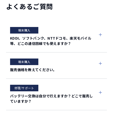
よくあるご質問
OS
Android™ 13 / 14 / 15
MediaTek Dimensity® 700
CPU
[2.2GHz（2コア）＋ 2.0GHz（6コ
ア）]
端末購入
KDDI、ソフトバンク、NTTドコモ、楽天モバイル
メイン（アウト）
等、どこの通信回線でも使えますか？
約1600万画素CMOS（ワイド撮影切
替可能）
カメラ
端末購入
サブ（イン）
販売価格を教えてください。
約800万画素CMOS
内蔵
修理/サポート
RAM：4GB/ROM：64GB
メモリ
バッテリー交換は自分で行えますか？どこで販売し
ていますか？
外部
microSDXC™（最大1TB）