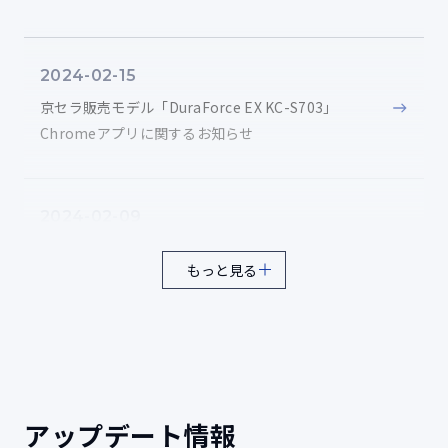
ソースコードは、以下のページからダウンロードする
ことができます。
雨滴
8
2024-02-15
ソースコード
高さ1m雨滴（15分）の防水試験
京セラ販売モデル「DuraForce EX KC-S703」
Chromeアプリに関するお知らせ
塩水噴霧
9
連続24時間の5%塩水噴霧後、24時間乾燥させる塩水耐久
2024-02-09
試験
京セラ販売モデル「DuraForce EX KC-S703/KC-
もっと見る
S603」ディスプレイ面のアクリルスクリーンに関す
るご注意（PDF/371KB）
湿度
10
連続10日間（95%RH）の高湿度試験
2023-11-06
氷結・結露
現場業務をこの一台に。堅牢性と信頼性を兼ね備え
11
アップデート情報
た高耐久スマホ。「DuraForce EX KC-S603」Wi-Fi