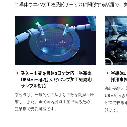
半導体ウエハ後工程受託サービスに関係する話題で、
受入～出荷を最短3日で対応 半導体
半導体U
UBMめっき/はんだバンプ加工短納期
採用事
サンプル対応
高い品質と
京セラは、一般的な工法より工数を削減・圧
UBMめっ
縮し、また、全て国内拠点生産であるため、
ビスで自動
短納期で受託可能です。
けます。