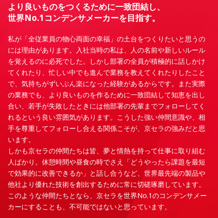
より良いものをつくるために一致団結し、
世界No.1コンデンサメーカーを目指す。
私が「全従業員の物心両面の幸福」の土台をつくりたいと思うの
には理由があります。入社当時の私は、人の名前や新しいルール
を覚えるのに必死でした。しかし部署の全員が積極的に話しかけ
てくれたり、忙しい中でも進んで業務を教えてくれたりしたこと
で、気持ちがずいぶん楽になった経験があるからです。また実際
の業務でも、より良いものを作るために一致団結して知恵を出し
合い、若手が失敗したときには他部署の先輩までフォローしてく
れるという良い雰囲気があります。こうした強い仲間意識や、相
手を尊重してフォローし合える関係こそが、京セラの強みだと思
います。
しかも京セラの仲間たちは皆、夢と情熱を持って仕事に取り組む
人ばかり。休憩時間や昼食の時でさえ「どうやったら課題を最短
で効果的に改善できるか」と話し合うなど、世界最先端の製品や
他社より優れた技術を創出するために常に切磋琢磨しています。
このような仲間たちとなら、京セラを世界No.1のコンデンサメー
カーにすることも、不可能ではないと思っています。