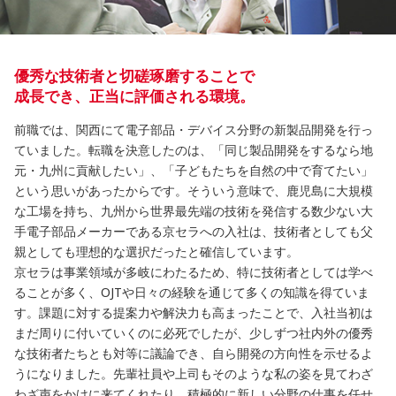
優秀な技術者と切磋琢磨することで
成長でき、正当に評価される環境。
前職では、関西にて電子部品・デバイス分野の新製品開発を行っ
ていました。転職を決意したのは、「同じ製品開発をするなら地
元・九州に貢献したい」、「子どもたちを自然の中で育てたい」
という思いがあったからです。そういう意味で、鹿児島に大規模
な工場を持ち、九州から世界最先端の技術を発信する数少ない大
手電子部品メーカーである京セラへの入社は、技術者としても父
親としても理想的な選択だったと確信しています。
京セラは事業領域が多岐にわたるため、特に技術者としては学べ
ることが多く、OJTや日々の経験を通じて多くの知識を得ていま
す。課題に対する提案力や解決力も高まったことで、入社当初は
まだ周りに付いていくのに必死でしたが、少しずつ社内外の優秀
な技術者たちとも対等に議論でき、自ら開発の方向性を示せるよ
うになりました。先輩社員や上司もそのような私の姿を見てわざ
わざ声をかけに来てくれたり、積極的に新しい分野の仕事を任せ