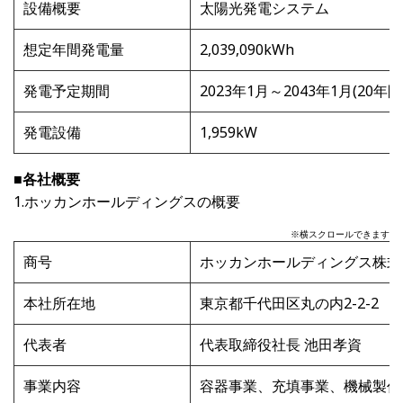
設備概要
太陽光発電システム
想定年間発電量
2,039,090kWh
発電予定期間
2023年
1
月～
2043
年
1
月
(20
年間
発電設備
1,959kW
■各社概要
1.ホッカンホールディングスの概要
※横スクロールできます
商号
ホッカンホールディングス株式
本社所在地
東京都千代田区丸の内
2-2-2
代表者
代表取締役社長 池田孝資
事業内容
容器事業、充填事業、機械製作