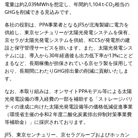
電量は約
2,039MWh
を想定し、年間約
1,104 t-CO
相当の
2
GHG
を削減できる見込みです。
各社の役割は、
PPA
事業者となる
JFS
が北海製罐に電力を
供給し、東京センチュリーが太陽光発電システムを保有、
京セラが太陽光発電システムを供給、
KCCS
が発電所の建
設と保守管理サービスを担います。また、太陽光発電シス
テムには、導入から
30
年経過後も出力低下率が
13%
にとど
まるなど、長期稼働が担保されている京セラ製を採用して
おり、長期間にわたり
GHG
排出量の削減に貢献いたしま
す。
なお、本取り組みは、オンサイト
PPA
モデル等による太陽
光発電設備の導入経費の一部を補助する「ストレージパリ
ティの達成に向けた太陽光発電設備等の価格低減促進事業
（環境省主催の令和
2
年度二酸化炭素排出抑制対策事業費
等補助金）」に採択されております。
JFS、東京センチュリー、京セラグループおよびホッカン