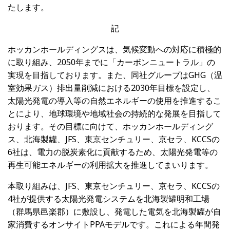
たします。
記
ホッカンホールディングスは、気候変動への対応に積極的
に取り組み、
2050
年までに「カーボンニュートラル」の
実現を目指しております。また、同社グループは
GHG
（温
室効果ガス）排出量削減における
2030
年目標を設定し、
太陽光発電の導入等の自然エネルギーの使用を推進するこ
とにより、地球環境や地域社会の持続的な発展を目指して
おります。その目標に向けて、ホッカンホールディング
ス、北海製罐、
JFS
、東京センチュリー、京セラ、
KCCS
の
6
社は、電力の脱炭素化に貢献するため、太陽光発電等の
再生可能エネルギーの利用拡大を推進してまいります。
本取り組みは、
JFS
、東京センチュリー、京セラ、
KCCS
の
4
社が提供する太陽光発電システムを北海製罐明和工場
（群馬県邑楽郡）に敷設し、発電した電気を北海製罐が自
家消費するオンサイト
PPA
モデルです。これによる年間発