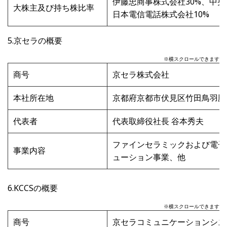
伊藤忠商事株式会社
30%
、中央
大株主及び持ち株比率
日本電信電話株式会社
10%
5.京セラの概要
※横スクロールできます
商号
京セラ株式会社
本社所在地
京都府京都市伏見区竹田鳥羽殿
代表者
代表取締役社長 谷本秀夫
ファインセラミックおよび電子
事業内容
ューション事業、他
6.KCCSの概要
※横スクロールできます
商号
京セラコミュニケーションシス