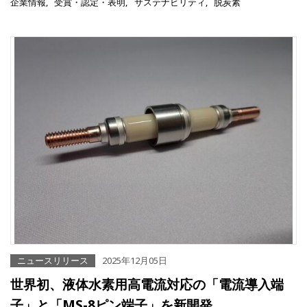
企業情報
受賞・認定・表明
サステナビリティ
脱炭素
ニュースリリース
2025年12月05日
世界初、液体水素用高電流対応の「電流導入端
子」と「MS-8ピン端子」を新開発