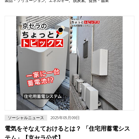
製品・ソリューション
エネルギー
脱炭素
提携・協業
ソーシャルニュース
2025年05月09日
電気をそなえておけるとは？ 「住宅用蓄電シス
テム」【京セラ公式】