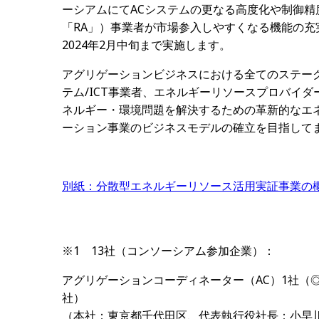
ーシアムにて
AC
システムの更なる高度化や制御精
「
RA
」）事業者が市場参入しやすくなる機能の充
2024
年
2
月中旬まで実施します。
アグリゲーションビジネスにおける全てのステー
テム
/ICT
事業者、エネルギーリソースプロバイダ
ネルギー・環境問題を解決するための革新的なエ
ーション事業のビジネスモデルの確立を目指して
別紙：分散型エネルギーリソース活用実証事業の
※1
13
社（コンソーシアム参加企業）：
アグリゲーションコーディネーター（
AC
）
1
社（
社） ◎東京電力ホー
（本社：東京都千代田区、代表執行役社長：小早川