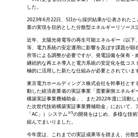
した。
2023年
6
月
22
日、
SII
から採択結果が公表されたこ
業の実現を目的とした分散型エネルギーリソース
近年、太陽光発電等の再生可能エネルギー（以下
等、電力系統の安定運用に影響を及ぼす課題が顕
所等による調整が必要ですが、発電設備を保有・
継続的な再エネ導入と電力系統の安定化を低コス
極的に活用した新たな仕組みが必要とされていま
東京電力ホールディングス株式会社を幹事社とす
動した経済産業省の実証事業「需要家側エネルギ
構築実証事業費補助金」、また
2022
年度に活動し
た次世代技術構築実証事業費補助金」において、
※
5
「
AC
」）システム
の開発をはじめ、多様な技術
組んでまいりました。
今年度は、これまでの実証成果等を踏まえ、分散