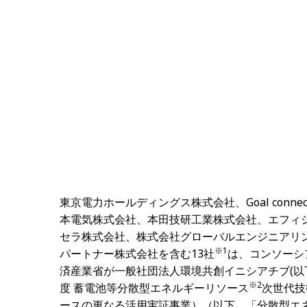
東京電力ホールディングス株式会社、
Goal connec
本電気株式会社、本田技研工業株式会社、エフィ
セラ株式会社、株式会社グローバルエンジニアリ
※
1
パートナー株式会社を含む
13
社
は、コンソーシ
済産業省が一般社団法人環境共創イニシアチブ
(
以
※
2
度 蓄電池等分散型エネルギーリソース
次世代技
ースの更なる活用実証事業）（以下、「分散型エ