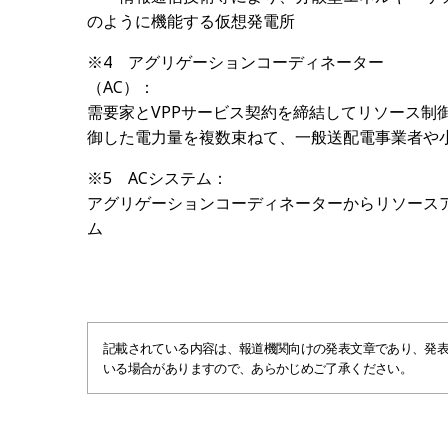
のように機能する仮想発電所
※
4
アグリゲーションコーディネーター
（
AC
需要家と
VPP
サービス契約を締結してリソース制
御した電力量を複数束ねて、一般送配電事業者や
※
5
AC
システム：
アグリゲーションコーディネーターからリソース
ム
記載されている内容は、報道機関向けの発表文章であり、発
いる場合がありますので、あらかじめご了承ください。