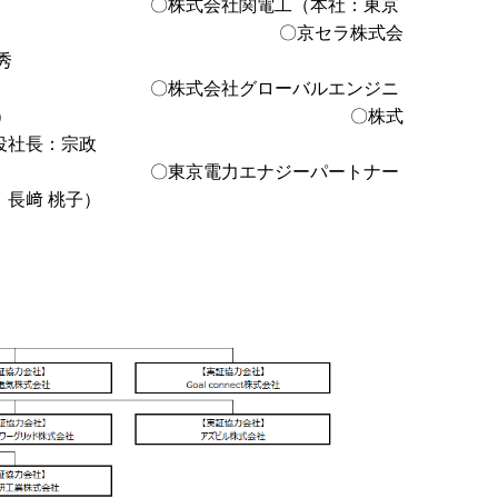
関電工（本社：東京
摩 俊男） 〇京セラ株式会
秀
グローバルエンジニ
市、代表：高橋 宏忠） 〇株式
役社長：宗政
エナジーパートナー
長﨑 桃子）