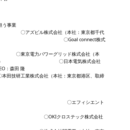
）
担う事業
会社（本社：東京都千代
山本 清博） 〇
Goal connect
株式
ーグリッド株式会社（本
：金子 禎則） 〇日本電気株式会社
EO
：森田 隆
社（本社：東京都港区、取締
ィシエント
ロステック株式会社