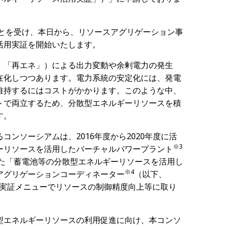
とを受け、本日から、リソースアグリゲーション事
活用実証を開始いたします。
、「再エネ」）による出力変動や余剰電力の発生
在化しつつあります。電力系統の安定化には、発電
維持するにはコストがかかります。このような中、
トで両立するため、分散型エネルギーリソースを積
す。
るコンソーシアムは、
2016
年度から
2020
年度に活
※
3
ーリソースを活用したバーチャルパワープラント
た「蓄電池等の分散型エネルギーリソースを活用し
※
4
アグリゲーションコーディネーター
（以下、
実証メニューでリソースの制御精度向上等に取り
型エネルギーリソースの利用促進に向け、本コンソ