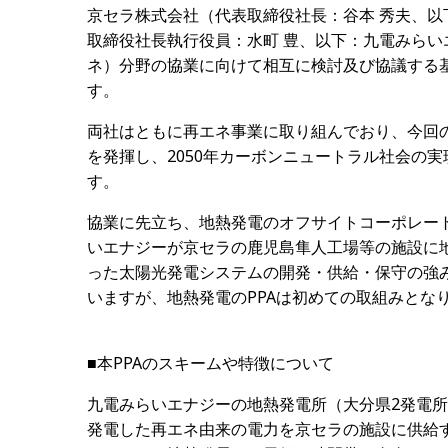
京セラ株式会社（代表取締役社長：谷本 秀夫、
取締役社長執行役員：水町 豊、以下：九電みら
ネ）分野の協業に向けて相互に検討及び協議する
す。
両社はともに再エネ事業に取り組んでおり、今回
を発揮し、2050年カーボンニュートラル社会の
す。
協業に先立ち、地熱発電のオフサイトコーポレート
いエナジーが京セラの鹿児島隼人工場等の施設に
った太陽光発電システムの開発・供給・保守の強み
いますが、地熱発電のPPAは初めての取組みとな
■本PPAのスキームや特徴について
九電みらいエナジーの地熱発電所（大分県2発電所、
発電した再エネ由来の電力を京セラの施設に供給