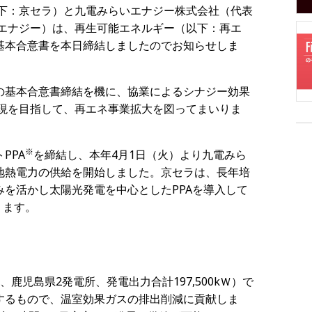
以下：京セラ）と九電みらいエナジー株式会社（代表
いエナジー）は、再生可能エネルギー（以下：再エ
基本合意書を本日締結しましたのでお知らせしま
の基本合意書締結を機に、協業によるシナジー効果
実現を目指して、再エネ事業拡大を図ってまいりま
※
PPA
を締結し、本年4月1日（火）より九電みら
地熱電力の供給を開始しました。
京セラは、長年培
を活かし太陽光発電を中心としたPPAを導入して
ります。
鹿児島県2発電所、発電出力合計197,500kＷ）で
するもので、温室効果ガスの排出削減に貢献しま