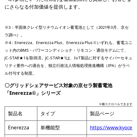
にさらなる付加価値を提供します。
※3：半固体クレイ型リチウムイオン蓄電池として（2021年3月、京セ
ラ調べ）。
※4：Enerezza、Enerezza Plus、Enerezza PlusⅡいずれも、蓄電ユニ
ット内のBMS・パワーコンディショナ・リモコン・通信モデムにて、
JC-STAR★1を取得済。JC-STAR★1は、IoT製品に対するサイバーセキュ
リティ要件への適合を、独立行政法人情報処理推進機構（IPA）がラベ
ル付与する制度。
〇グリッドシェアサービス対象の京セラ製蓄電池
「Enerezza®」シリーズ
※横スクロールできます
製品名
タイプ
製品ページ
Enerezza
単機能型
https://www.kyocera