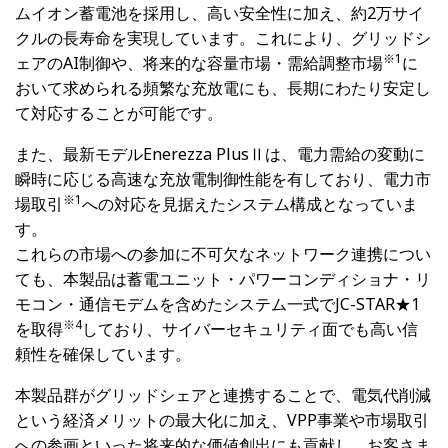
ムイオン蓄電池を採用し、高い安全性に加え、約2万サイ
クルの長寿命を実現しています。これにより、グリッドシ
※1
ェアのAI制御や、将来的な容量市場・需給調整市場
に
おいて求められる頻繁な充放電にも、長期にわたり安定し
て対応することが可能です。
また、最新モデルEnerezza PlusⅡは、電力需給の変動に
瞬時に応じる高速な充放電制御性能を有しており、電力市
※1
場取引
への対応を見据えたシステム構成となっていま
す。
これらの市場への参加に不可欠なネットワーク連携につい
ても、本製品は蓄電ユニット・パワーコンディショナ・リ
モコン・通信モデムを含めたシステム一式でJC-STAR★1
※4
を取得
しており、サイバーセキュリティ面でも高い信
頼性を確保しています。
本製品群がグリッドシェアと連携することで、電気代削減
という経済メリットの最大化に加え、VPP事業や市場取引
への参画といった将来的な価値創出にも貢献し、お客さま