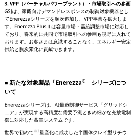
3. VPP（バーチャルパワープラント）・市場取引への参画
GSJは、家庭向けデマンドレスポンスの制御対象機器とし
てEnerezzaシリーズを順次追加し、VPP事業を拡大しま
す。Enerezza PlusⅡは容量市場・需給調整市場に対応し
ており、将来的に共同で市場取引への参画も視野に入れて
おります。お客さまは意識することなく、エネルギー安定
供給と脱炭素化に貢献できます。
®
■ 新たな対象製品「Enerezza
」シリーズにつ
いて
Enerezzaシリーズは、AI最適制御サービス「グリッドシ
ェア」が実現する高精度な需要予測ときめ細かな充放電制
御に対応した蓄電システムです。
※3
世界で初めて
量産化に成功した半固体クレイ型リチウ