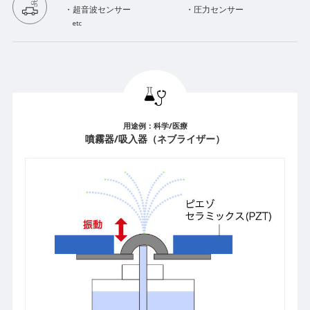
・超音波センサー
・圧力センサー
etc
用途例：科学/医療
噴霧器/吸入器（ネブライザー）