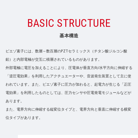
BASIC STRUCTURE
基本構造
ピエゾ素子には、数層～数百層のPZTセラミックス（チタン酸ジルコン酸
鉛）と内部電極が交互に積層されているものがあります。
外部電極に電圧を加えることにより、圧電体が垂直方向/水平方向に伸縮する
「逆圧電効果」を利用したアクチュエーターや、音波発生装置として主に使
われています。また、ピエゾ素子に圧力が加わると、起電力が生じる「正圧
電効果」を利用したものとしては、圧力センサや圧電発電モジュールなどが
あります。
また、電界方向に伸縮する縦変位タイプと、電界方向と垂直に伸縮する横変
位タイプがあります。