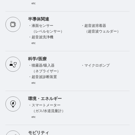
etc
半導体関連
・液面センサー
・超音波溶着器
（レベルセンサー）
（超音波ウェルダー）
・超音波洗浄機
etc
科学/医療
・噴霧器/吸入器
・マイクロポンプ
（ネブライザー）
・超音波診断装置
etc
環境・エネルギー
・スマートメーター
（ガス/水道流量計）
etc
モビリティ