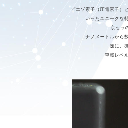
ピエゾ素子（圧電素子）
いったユニークな
京セラ
ナノメートルから
逆に、
車載レベ