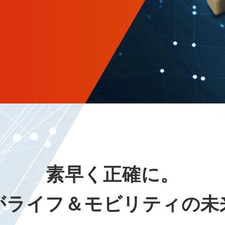
素早く正確に。
が
ライフ＆モビリティの
未