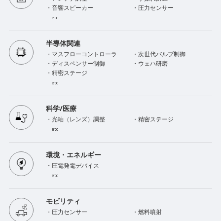
・音響スピーカー
・圧力センサー
etc
半導体関連
・マスフローコントローラ
・次世代バルブ制御
・ディスペンサー制御
・ウェハ研磨
・精密ステージ
etc
科学/医療
・光軸（レンズ）調整
・精密ステージ
etc
環境・エネルギー
・圧電発電デバイス
etc
モビリティ
・圧力センサー
・燃料噴射