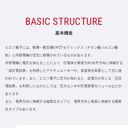
BASIC STRUCTURE
基本構造
ピエゾ素子には、数層～数百層のPZTセラミックス（チタン酸ジルコン酸
鉛）と内部電極が交互に積層されているものがあります。
外部電極に電圧を加えることにより、圧電体が垂直方向/水平方向に伸縮する
「逆圧電効果」を利用したアクチュエーターや、音波発生装置として主に使
われています。また、ピエゾ素子に圧力が加わると、起電力が生じる「正圧
電効果」を利用したものとしては、圧力センサや圧電発電モジュールなどが
あります。
また、電界方向に伸縮する縦変位タイプと、電界方向と垂直に伸縮する横変
位タイプがあります。