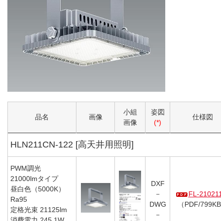
小組
姿図
品名
画像
仕様図
画像
(*)
HLN211CN-122 [高天井用照明]
PWM調光
21000lmタイプ
DXF
昼白色（5000K）
－
FL-21021
Ra95
DWG
（PDF/799K
定格光束 21125lm
－
消費電力 245.1W