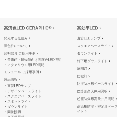
高演色LED CERAPHIC
高効率LED
発光する仕組み
直管LEDランプ
演色性について
スクエアベースライト
照明器具 ご採用事例
ダウンライト
美術館・博物館向け高演色LED照明
軒下用ダウンライト
アクアリウム用LED照明
庭園灯
モジュール ご採用事例
防犯灯
製品情報
防湿防水形ベースライト
直管LEDランプ
デザインベースライト
防爆形高天井用照明
スクエアベースライト
粉塵防爆形高天井用照明
スポットライト
高温用防湿・密閉形ベー
ダウンライト
イト
間接照明