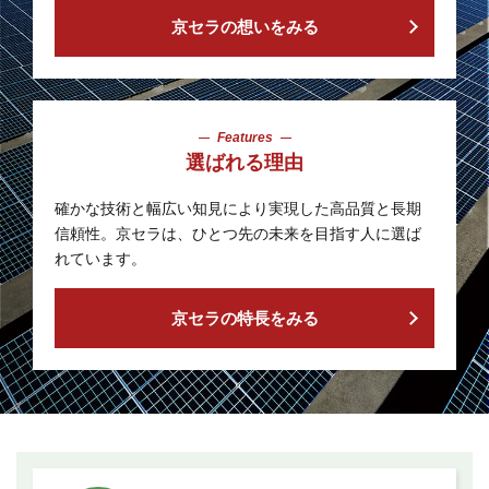
京セラの想いをみる
Features
選ばれる理由
確かな技術と幅広い知見により実現した
高品質と長期
信頼性。
京セラは、ひとつ先の未来を目指す人に選ば
れています。
京セラの特長をみる