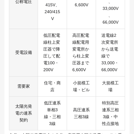
公称電圧
、
415V、
6,600V
33,000V
240/415
、
V
66,000V
低圧配電
高圧配電
送電線2
線柱上変
線配電用
次変電所
圧器で降
変電所か
から送電
受電設備
圧して配
ら柱上変
線で
電100・
圧器まで
33,000・
200V
6,600V
66,000V
住宅・商
小規模工
大規模工
需要家
店
場・ビル
場
低圧連系
特別高圧
太陽光発
単相3
高圧連系
連系三相
電の連系
線・三相
三相3線
3線・中
契約
3線
性点接地