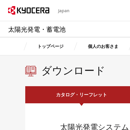
Japan
太陽光発電・蓄電池
トップページ
個人のお客さま
ダウンロード
京セラの想い・特長
個人のお客さま
法人のお客さま
個人のお客さま
法人のお客さ
製品情
製品情
製品情報
製品情報
カタログ・リーフレット
卒FITを迎えるお客さまへ
産業用自家発電サ
お客さ
お客さ
個人のお客さまトップへ
法人のお客さまトップへ
京セラの想い・特長トップへ
ス
簡単シミュレーション
太陽光発電・蓄電
お客さまサポート（個人用）
ョン
簡単シミュレーシ
太陽光発電システム