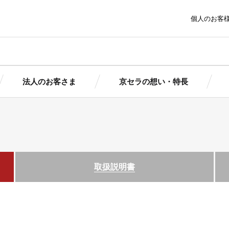
個人のお客
法人のお客さま
京セラの想い・特長
ま
京セラの想い・特長
トピッ
太陽光発電にかける想いとは
報
報
簡単シミ
簡単シミ
京セラの想い
製品情
京セラの想い
取扱説明書
ポートサービ
京セラの特長
まサポート
まサポート
導入ガイ
（個人用）
（法人用）
導入事
池ソリューシ
ダウン
初期投資ゼロで導入できる！
ョン
京セラの産業用自家発電