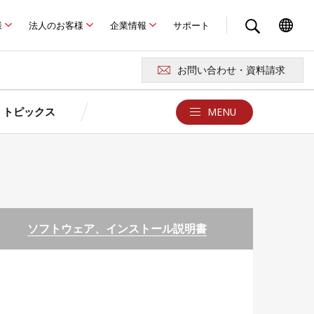
様
法人のお客様
企業情報
サポート
お問い合わせ・資料請求
トピックス
MENU
クス
お問い合わせ・サポート
京セラが選ばれる4つの理由
ュレーション
ュレーション
京セラの特長
報
お問い合わせ・資料請求
ソフトウェア、インストール説明書
よくある質問Q&A
卒FITを迎えるお客さまへ
ド
例
あまった電気どうしよう？
用語集
製品に関する注意事項
ロード
災害時の停電対策はできていますか？
京セラソーラーFC／ショールー
太陽光発電・蓄電池
ム