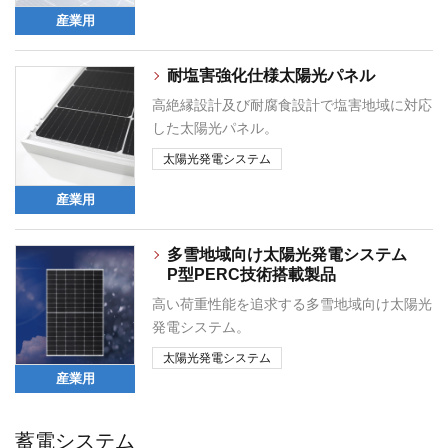
産業用
耐塩害強化仕様太陽光パネル
高絶縁設計及び耐腐食設計で塩害地域に対応
した太陽光パネル。
太陽光発電システム
産業用
多雪地域向け太陽光発電システム
P型PERC技術搭載製品
高い荷重性能を追求する多雪地域向け太陽光
発電システム。
太陽光発電システム
産業用
蓄電システム