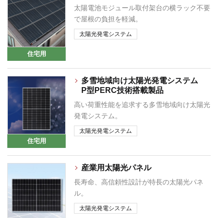
太陽電池モジュール取付架台の横ラック不要
で屋根の負担を軽減。
太陽光発電システム
住宅用
多雪地域向け太陽光発電システム
P型PERC技術搭載製品
高い荷重性能を追求する多雪地域向け太陽光
発電システム。
太陽光発電システム
住宅用
産業用太陽光パネル
長寿命、高信頼性設計が特長の太陽光パネ
ル。
太陽光発電システム