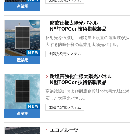
太陽光発電システム
産業用
防眩仕様太陽光パネル
N型TOPCon技術搭載製品
反射光を低減し、建物屋上設置の選択肢が拡
大する防眩仕様の産業用太陽光パネル。
太陽光発電システム
産業用
耐塩害強化仕様太陽光パネル
N型TOPCon技術搭載製品
高絶縁設計および耐腐食設計で塩害地域に対
応した太陽光パネル。
太陽光発電システム
産業用
エコノルーツ