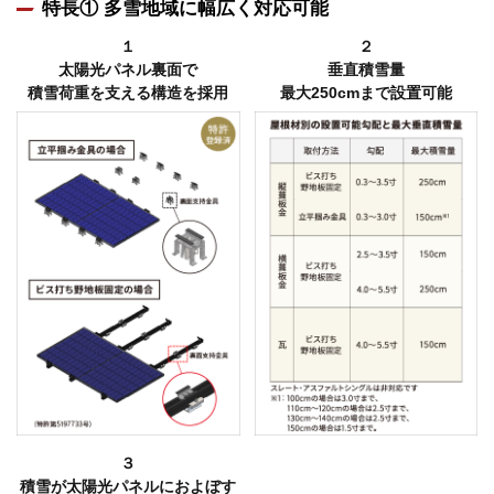
特長① 多雪地域に幅広く対応可能
１
２
太陽光パネル裏面で
垂直積雪量
積雪荷重を支える構造を採用
最大250cmまで設置可能
３
積雪が太陽光パネルにおよぼす