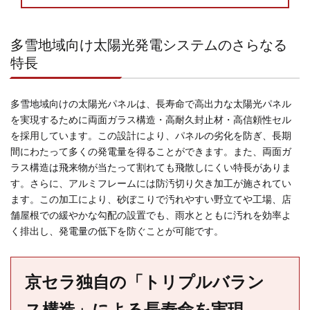
多雪地域向け太陽光発電システムのさらなる
特長
多雪地域向けの太陽光パネルは、長寿命で高出力な太陽光パネル
を実現するために両面ガラス構造・高耐久封止材・高信頼性セル
を採用しています。この設計により、パネルの劣化を防ぎ、長期
間にわたって多くの発電量を得ることができます。また、両面ガ
ラス構造は飛来物が当たって割れても飛散しにくい特長がありま
す。さらに、アルミフレームには防汚切り欠き加工が施されてい
ます。この加工により、砂ぼこりで汚れやすい野立てや工場、店
舗屋根での緩やかな勾配の設置でも、雨水とともに汚れを効率よ
く排出し、発電量の低下を防ぐことが可能です。
京セラ独自の「トリプルバラン
ス構造」による長寿命を実現