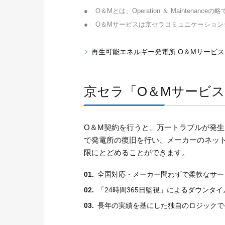
お客さまサポート
●
O＆Mとは、Operation ＆ Maintenanceの
O&Mサービス
●
O＆Mサービスは京セラコミュニケーション
導入ガイド
再生可能エネルギー発電所 O＆Mサービ
京セラ「O＆Mサービ
O＆M契約を行うと、万一トラブルが発
で発電所の復旧を行い、メーカーのネッ
限にとどめることができます。
全国対応・メーカー問わずで柔軟なサー
「24時間365日監視」によるダウンタ
長年の実績を基にした独自のロジックで