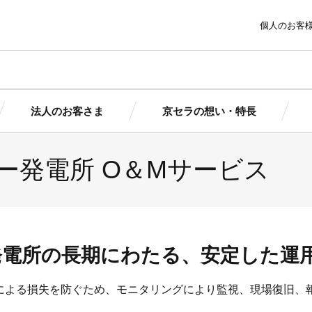
個人のお客
法人のお客さま
京セラの想い・特長
ー発電所 O＆Mサービス
ま
京セラの想い・特長
トピッ
太陽光発電にかける想いとは
報
報
簡単シミ
簡単シミ
京セラの想い
製品情
京セラの想い
ポートサービ
京セラの特長
まサポート
まサポート
導入ガイ
（個人用）
（法人用）
導入事
発電所の長期にわたる、安定した運
池ソリューシ
ダウン
初期投資ゼロで導入できる！
による損失を防ぐため、モニタリングにより監視、現場復旧、
ョン
京セラの産業用自家発電