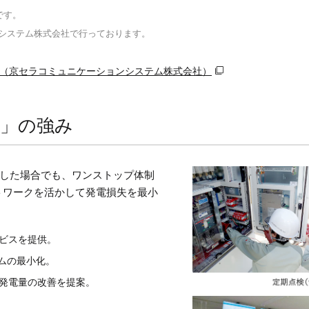
サポートサービス
（法人用）
略です。
システム株式会社で行っております。
ス（京セラコミュニケーションシステム株式会社）
MENUを閉じる
ス」の強み
生した場合でも、ワンストップ体制
トワークを活かして発電損失を最小
ビスを提供。
イムの最小化。
発電量の改善を提案。