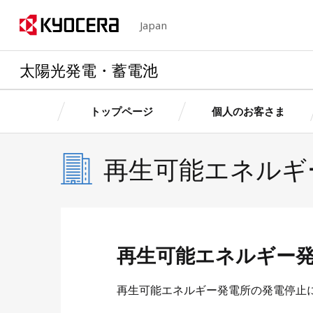
Japan
太陽光発電・蓄電池
トップページ
個人のお客さま
再生可能エネルギ
京セラの想い・特長
個人のお客さま
法人のお客さま
個人のお客さま
法人のお客さ
製品情
製品情
製品情報
製品情報
卒FITを迎えるお客さまへ
産業用自家発電サ
お客さ
お客さ
個人のお客さまトップへ
法人のお客さまトップへ
京セラの想い・特長トップへ
ス
再生可能エネルギー
簡単シミュレーション
太陽光発電・蓄電
お客さまサポート（個人用）
ョン
再生可能エネルギー発電所の発電停止
簡単シミュレーシ