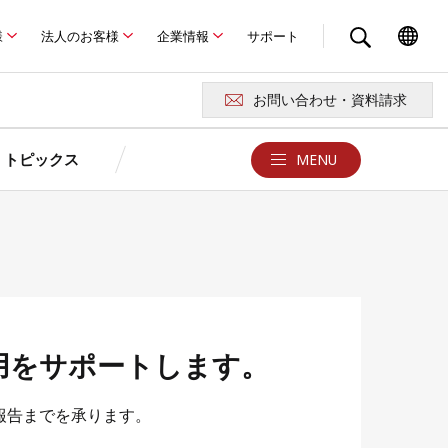
様
法人のお客様
企業情報
サポート
お問い合わせ・資料請求
トピックス
MENU
クス
お問い合わせ・サポート
京セラが選ばれる4つの理由
ュレーション
ュレーション
京セラの特長
報
お問い合わせ・資料請求
よくある質問Q&A
卒FITを迎えるお客さまへ
ド
例
用をサポートします。
あまった電気どうしよう？
用語集
製品に関する注意事項
ロード
災害時の停電対策はできていますか？
報告までを承ります。
京セラソーラーFC／ショールー
太陽光発電・蓄電池
ム