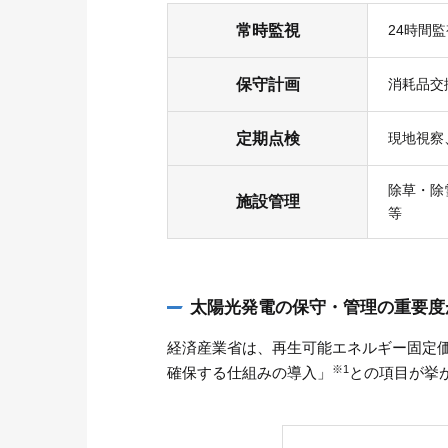
常時監視
24時間
保守計画
消耗品交
定期点検
現地視察
除草・除
施設管理
等
太陽光発電の保守・管理の重要度
経済産業省は、再生可能エネルギー固定
※1
確保する仕組みの導入」
との項目が挙