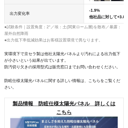
-1.9%
出力変化率
他社品に対して+3.8
●試験条件｜設置角度：2°／埃：土(関東ローム層)を散布／暴露：
屋外自然降雨
●出力低下率低減効果はお客様設置環境で異なります。
実環境下で京セラ製は他社太陽光パネルより汚れによる出力低下
が小さいという結果が出ています。
防汚切り欠きの採用型式は販売窓口までお問い合わせください。
防眩仕様太陽光パネルに関する詳しい情報は、こちらをご覧くだ
さい。
製品情報 防眩仕様太陽光パネル 詳しくは
こちら