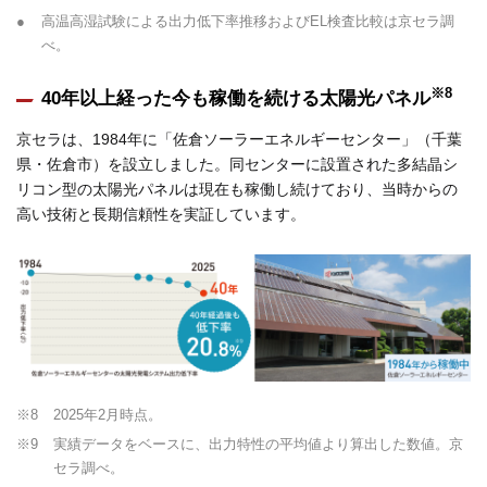
●
高温高湿試験による出力低下率推移およびEL検査比較は京セラ調
べ。
※8
40年以上経った今も稼働を続ける太陽光パネル
京セラは、1984年に「佐倉ソーラーエネルギーセンター」（千葉
県・佐倉市）を設立しました。同センターに設置された多結晶シ
リコン型の太陽光パネルは現在も稼働し続けており、当時からの
高い技術と長期信頼性を実証しています。
※8
2025年2月時点。
※9
実績データをベースに、出力特性の平均値より算出した数値。京
セラ調べ。