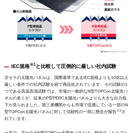
※1
IEC規格
と比較して圧倒的に厳しい社内試験
京セラの太陽光パネルは、国際基準であるIEC規格よりも10倍以上
厳しい条件での社内試験を経て商品化されています。その試験の1
つである高温高湿試験では、市場の一般的なN型TOPCon太陽光パ
ネルの多くが、従来のP型PERC太陽光パネルよりも大きな出力低
下が見られました。第三者機関からも市場で流通している一部のN
※2
型TOPCon太陽光パネルに対して信頼性の一部に懸念が報告
さ
れています。
一方で、京セラのN型TOPCon太陽光パネルは、独自の「トリプル