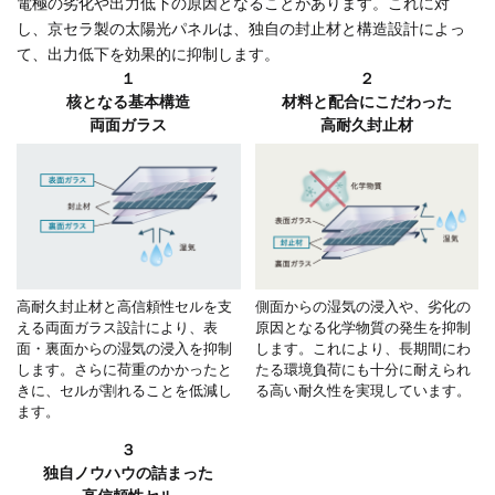
電極の劣化や出力低下の原因となることがあります。これに対
し、京セラ製の太陽光パネルは、独自の封止材と構造設計によっ
て、出力低下を効果的に抑制します。
１
２
核となる基本構造
材料と配合にこだわった
両面ガラス
高耐久封止材
高耐久封止材と高信頼性セルを支
側面からの湿気の浸入や、劣化の
える両面ガラス設計により、表
原因となる化学物質の発生を抑制
面・裏面からの湿気の浸入を抑制
します。これにより、長期間にわ
します。さらに荷重のかかったと
たる環境負荷にも十分に耐えられ
きに、セルが割れることを低減し
る高い耐久性を実現しています。
ます。
３
独自ノウハウの詰まった