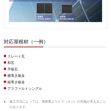
対応屋根材（一例）
スレート瓦
和瓦
平板瓦
横葺き板金
縦葺き板金
アスファルトシングル
●
施工方法によっては、屋根裏よりビス（ネジ）の先端が見えること
があります。