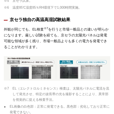
※5
京セラ試算。
※6
温度85℃湿度85％RH環境下で1,000時間実施。
京セラ独自の高温高湿試験結果
※7
外観が同じでも、EL検査
を行うと市場一般品との違いが明らか
になります。厳しい試験を経ても、京セラの太陽光パネルは発電
可能な領域が多く残り、市場一般品よりも多くの電力を発電でき
ることがわかります。
※7
EL（エレクトロルミネセンス）検査は、太陽光パネルに電流を流
して発光させ、特定の波長帯の光を撮影することにより、異常部
を視覚的に捉える検査手法。
●
EL画像の白色部：正常に発電できる。黒色部：劣化しており正常に
発電できない。