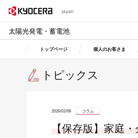
Japan
太陽光発電・蓄電池
トップページ
個人のお客さま
トピックス
京セラの想い・特長
個人のお客さま
法人のお客さま
個人のお客さま
法人のお客さ
製品情
製品情
製品情報
製品情報
卒FITを迎えるお客さまへ
産業用自家発電サ
お客さ
お客さ
個人のお客さまトップへ
法人のお客さまトップへ
京セラの想い・特長トップへ
ス
2026/02/06
コラム
簡単シミュレーション
太陽光発電・蓄電
お客さまサポート（個人用）
ョン
【保存版】家庭・
簡単シミュレーシ