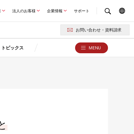
様
法人のお客様
企業情報
サポート
お問い合わせ・資料請求
トピックス
MENU
クス
お問い合わせ・サポート
京セラが選ばれる4つの理由
ュレーション
ュレーション
京セラの特長
報
お問い合わせ・資料請求
よくある質問Q&A
卒FITを迎えるお客さまへ
ド
例
あまった電気どうしよう？
用語集
製品に関する注意事項
ロード
と
災害時の停電対策はできていますか？
京セラソーラーFC／ショールー
太陽光発電・蓄電池
ム