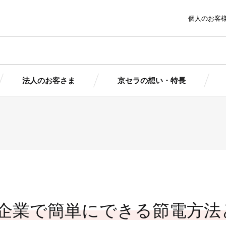
個人のお客
法人のお客さま
京セラの想い・特長
ま
京セラの想い・特長
トピッ
太陽光発電にかける想いとは
報
報
簡単シミ
簡単シミ
京セラの想い
製品情
京セラの想い
ポートサービ
京セラの特長
まサポート
まサポート
導入ガイ
（個人用）
（法人用）
導入事
池ソリューシ
ダウン
企業で簡単にできる節電方法
初期投資ゼロで導入できる！
ョン
京セラの産業用自家発電