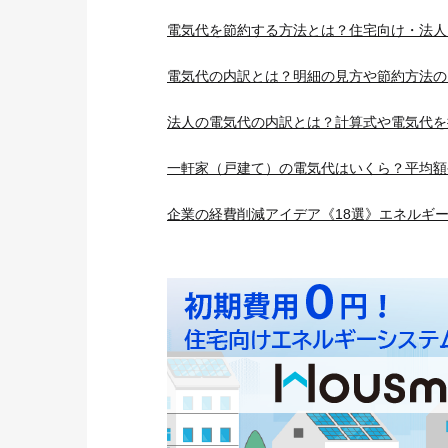
電気代を節約する方法とは？住宅向け・法人
電気代の内訳とは？明細の見方や節約方法の
法人の電気代の内訳とは？計算式や電気代を
一軒家（戸建て）の電気代はいくら？平均額
企業の経費削減アイデア《18選》エネルギ