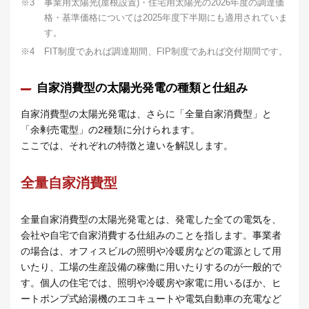
※3
事業用太陽光(屋根設置)・住宅用太陽光の2026年度の調達価
格・基準価格については2025年度下半期にも適用されていま
す。
※4
FIT制度であれば調達期間、FIP制度であれば交付期間です。
自家消費型の太陽光発電の種類と仕組み
自家消費型の太陽光発電は、さらに「全量自家消費型」と
「余剰売電型」の2種類に分けられます。
ここでは、それぞれの特徴と違いを解説します。
全量自家消費型
全量自家消費型の太陽光発電とは、発電した全ての電気を、
会社や自宅で自家消費する仕組みのことを指します。事業者
の場合は、オフィスビルの照明や冷暖房などの電源として用
いたり、工場の生産設備の稼働に用いたりするのが一般的で
す。個人の住宅では、照明や冷暖房や家電に用いるほか、ヒ
ートポンプ式給湯機のエコキュートや電気自動車の充電など