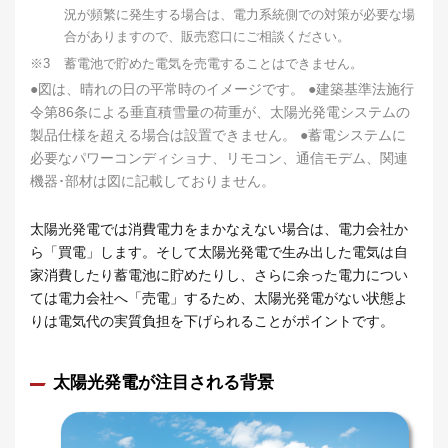
況が頻繁に発生する場合は、電力系統側での対策が必要な場
合がありますので、販売窓口にご相談ください。
※3
蓄電池で貯めた電気を売電することはできません。
●図は、晴れの日の平常時のイメージです。 ●建築基準法施行
令第86条による垂直積雪量の荷重が、太陽光発電システムの
製品仕様を超える場合は設置できません。 ●蓄電システムに
必要なパワーコンディショナ、リモコン、通信モデム、関連
機器･部材は図に記載しておりません。
太陽光発電では消費電力をまかなえない場合は、電力会社か
ら「買電」します。そして太陽光発電で生み出した電気は自
家消費したり蓄電池に貯めたりし、さらに余った電力につい
ては電力会社へ「売電」するため、太陽光発電がない状態よ
りは電気代の実質負担を下げられることがポイントです。
太陽光発電が注目される背景