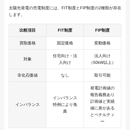
太陽光発電の売電制度には、FIT制度とFIP制度の2種類が存在
します。
比較項目
FIT制度
FIP制度
買取価格
固定価格
変動価格
住宅向け・法
法人向け
対象
人向け
（50kW以上）
非化石価値
なし
取引可能
発電計画値の
報告義務あり
インバランス
計画値と実績
インバランス
特例により免
値に差がある
責
とペナルティ
ー