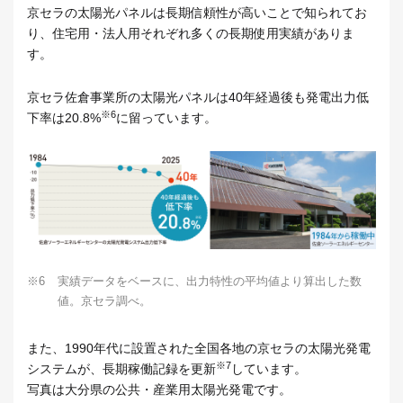
京セラの太陽光パネルは長期信頼性が高いことで知られてお
り、住宅用・法人用それぞれ多くの長期使用実績がありま
す。
京セラ佐倉事業所の太陽光パネルは40年経過後も発電出力低
※6
下率は20.8%
に留っています。
※6
実績データをベースに、出力特性の平均値より算出した数
値。京セラ調べ。
また、1990年代に設置された全国各地の京セラの太陽光発電
※7
システムが、長期稼働記録を更新
しています。
写真は大分県の公共・産業用太陽光発電です。