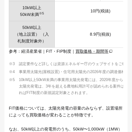
10kW以上
10円(税抜)
※5
50kW未満
50kW以上
（地上設置） （入
8.9円(税抜)
札制度対象外）
参考：経済産業省｜FIT・FIP制度｜
買取価格・期間等
※3
認定要件など詳しくは資源エネルギー庁のウェブサイトをご確認
※4
事業用太陽光(屋根設置)・住宅用太陽光の2026年度の調達価格・
※5
10kW以上50kW未満の事業用太陽光発電には、2020年度から
太陽光発電は、3年を超える農地転用許可が認められる案件は、
ればFIT制度の新規認定対象とされます。
FIT価格については、太陽光発電の容量のみならず、設置場所
によっても買取価格が変わることが特徴です。
なお、50kW以上の発電所のうち、50kW〜1,000kW（1MW）