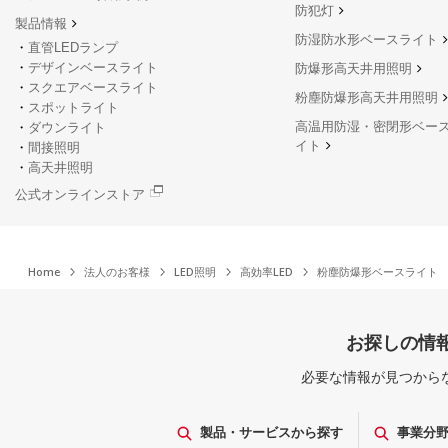
防犯灯
製品情報
防湿防水形ベースライト
直管LEDランプ
デザインベースライト
防爆形高天井用照明
スクエアベースライト
粉塵防爆形高天井用照明
スポットライト
高温用防湿・密閉形ベー
ダウンライト
イト
間接照明
高天井照明
公式オンラインストア
Home
法人のお客様
LED照明
高効率LED
粉塵防爆形ベースライト
お探しの情
必要な情報が見つから
製品・サービスから探す
事業分