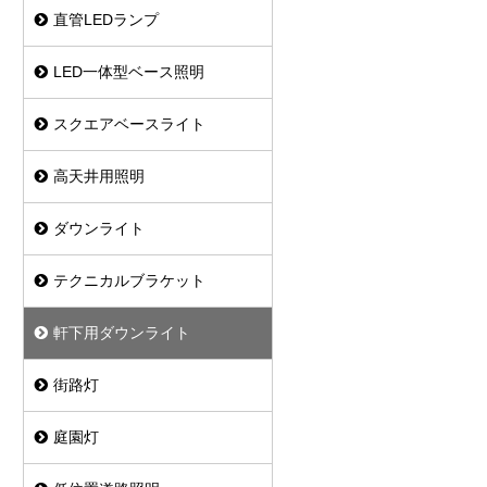
ダウンライト
直管LEDランプ
間接照明
LED一体型ベース照明
高天井照明
スクエアベースライト
高天井用照明
ダウンライト
テクニカルブラケット
軒下用ダウンライト
街路灯
庭園灯