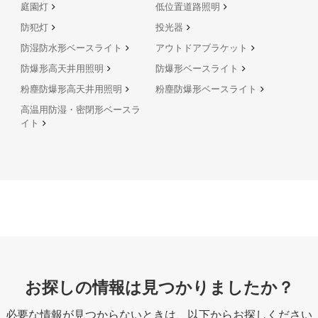
庭園灯
低位置道路照明
防犯灯
投光器
防湿防水形ベースライト
アウトドアブラケット
防爆形高天井用照明
防爆形ベースライト
粉塵防爆形高天井用照明
粉塵防爆形ベースライト
高温用防湿・密閉形ベースラ
イト
お探しの情報は見つかりましたか？
必要な情報が見つからないときは、
以下からお探しください