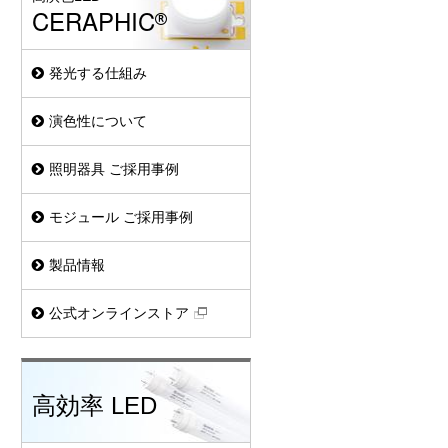
CERAPHIC
発光する仕組み
演色性について
照明器具 ご採用事例
美術館・博物館向け高演色LED
モジュール ご採用事例
照明
アクアリウム用LED照明
製品情報
直管LEDランプ
公式オンラインストア
デザインベースライト
スクエアベースライト
高効率 LED
スポットライト