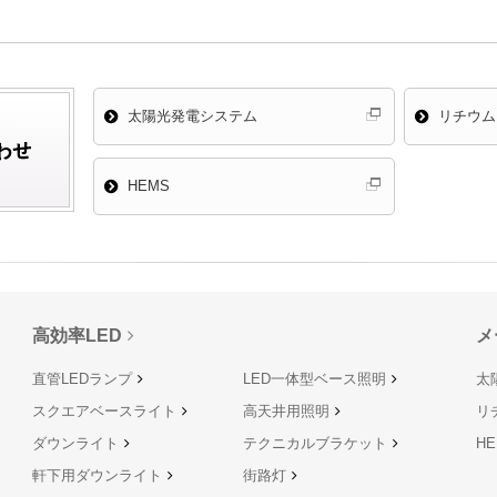
太陽光発電システム
リチウム
HEMS
高効率LED
メ
直管LEDランプ
LED一体型ベース照明
太
スクエアベースライト
高天井用照明
リ
ダウンライト
テクニカルブラケット
HE
軒下用ダウンライト
街路灯