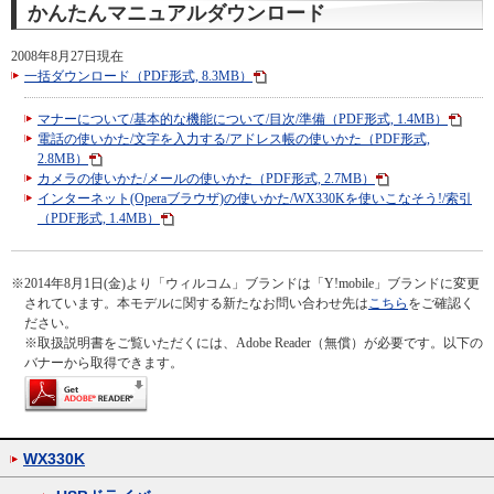
かんたんマニュアルダウンロード
2008年8月27日現在
一括ダウンロード（PDF形式, 8.3MB）
マナーについて/基本的な機能について/目次/準備（PDF形式, 1.4MB）
電話の使いかた/文字を入力する/アドレス帳の使いかた（PDF形式,
2.8MB）
カメラの使いかた/メールの使いかた（PDF形式, 2.7MB）
インターネット(Operaブラウザ)の使いかた/WX330Kを使いこなそう!/索引
（PDF形式, 1.4MB）
※
2014年8月1日(金)より「ウィルコム」ブランドは「Y!mobile」ブランドに変更
されています。本モデルに関する新たなお問い合わせ先は
こちら
をご確認く
ださい。
※
取扱説明書をご覧いただくには、Adobe Reader（無償）が必要です。以下の
バナーから取得できます。
WX330K