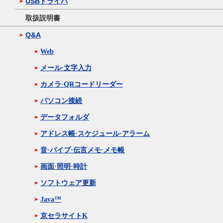
USBドライバ
取扱説明書
Q&A
Web
メール·文字入力
カメラ·QRコードリーダー
パソコン接続
データフォルダ
アドレス帳·スケジュール·アラーム
音·バイブ·伝言メモ·メモ帳
画面·照明·時計
ソフトウェア更新
Java™
京セラサイトK