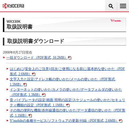
WX330K
取扱説明書
取扱説明書ダウンロード
2008年8月27日現在
一括ダウンロード（PDF形式, 10.2MB）
はじめに(安全上のご注意)/目次/ご使用になる前に/基本的な使いかた（PDF
形式, 2.6MB）
文字入力と設定/アドレス帳の使いかた/メールの使いかた（PDF形式,
1.5MB）
インターネットの使いかた/カメラの使いかた/データフォルダの使いかた
（PDF形式, 1.3MB）
音·バイブレータの設定/画面·照明の設定/スケジュールの使いかた/セキュリ
ティ機能の設定（PDF形式, 1.1MB）
その他の便利な機能/赤外線通信の使いかた/データ通信の使いかた（PDF形
式, 1.1MB）
Y!mobileの各種サービス/ソフトウェアの更新/付録（PDF形式, 2.6MB）