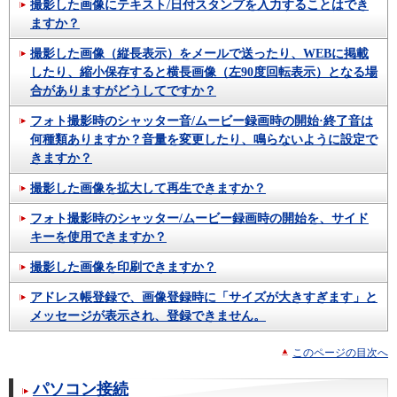
撮影した画像にテキスト/日付スタンプを入力することはでき
ますか？
撮影した画像（縦長表示）をメールで送ったり、WEBに掲載
したり、縮小保存すると横長画像（左90度回転表示）となる場
合がありますがどうしてですか？
フォト撮影時のシャッター音/ムービー録画時の開始·終了音は
何種類ありますか？音量を変更したり、鳴らないように設定で
きますか？
撮影した画像を拡大して再生できますか？
フォト撮影時のシャッター/ムービー録画時の開始を、サイド
キーを使用できますか？
撮影した画像を印刷できますか？
アドレス帳登録で、画像登録時に「サイズが大きすぎます」と
メッセージが表示され、登録できません。
このページの目次へ
パソコン接続