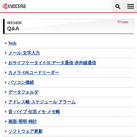
WX340K
Q&A
Web
メール·文字入力
おサイフケータイ®·ICデータ通信·赤外線通信
カメラ·QRコードリーダー
パソコン接続
データフォルダ
アドレス帳·スケジュール·アラーム
音·バイブ·伝言メモ·メモ帳
画面·照明·時計
ソフトウェア更新