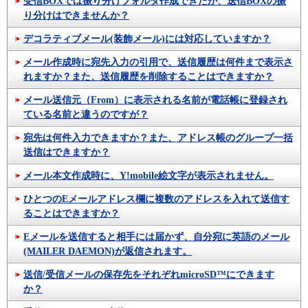
受信BOXでは振り分けフォルダ作成できたが、送信BOXの振
り分けはできませんか？
デコラティブメール(装飾メール)には対応していますか？
メール作成時に宛先入力の引用で、送信履歴は何件まで表示さ
れますか？また、送信履歴を削除することはできますか？
メール送信元（From）に表示される名前が電話帳に登録され
ている名前と違うのですが？
宛先は何件入力できますか？また、アドレス帳のグループ一括
送信はできますか？
メール本文作成時に、Y!mobile絵文字が表示されません。
ひとつのEメールアドレス欄に複数のアドレスを入れて送信す
ることはできますか？
Eメールを送信すると相手には届かず、自分宛に英語のメール
(MAILER DAEMON)が返信されます。
送信/受信メールの保存先をそれぞれmicroSD™にできます
か？