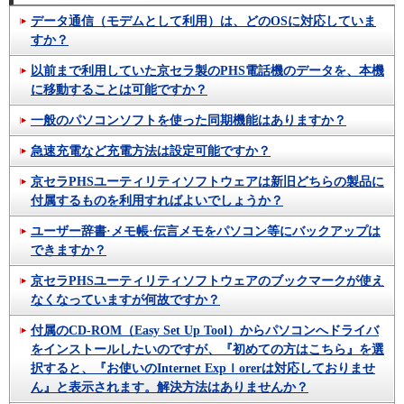
データ通信（モデムとして利用）は、どのOSに対応していま
すか？
以前まで利用していた京セラ製のPHS電話機のデータを、本機
に移動することは可能ですか？
一般のパソコンソフトを使った同期機能はありますか？
急速充電など充電方法は設定可能ですか？
京セラPHSユーティリティソフトウェアは新旧どちらの製品に
付属するものを利用すればよいでしょうか？
ユーザー辞書·メモ帳·伝言メモをパソコン等にバックアップは
できますか？
京セラPHSユーティリティソフトウェアのブックマークが使え
なくなっていますが何故ですか？
付属のCD-ROM（Easy Set Up Tool）からパソコンへドライバ
をインストールしたいのですが、『初めての方はこちら』を選
択すると、『お使いのInternet Expｌorerは対応しておりませ
ん』と表示されます。解決方法はありませんか？