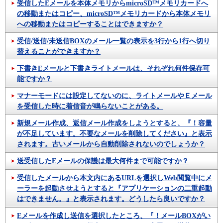
受信したEメールを本体メモリからmicroSD™メモリカードへ
の移動またはコピー、microSD™メモリカードから本体メモリ
への移動またはコピーすることはできますか？
受信/送信/未送信BOXのメール一覧の表示を3行から1行へ切り
替えることができますか？
下書きEメールと下書きライトメールは、それぞれ何件保存可
能ですか？
マナーモードには設定してないのに、ライトメールやＥメール
を受信した時に着信音が鳴らないことがある。
新規メール作成、返信メール作成をしようとすると、『！容量
が不足しています。不要なメールを削除してください』と表示
されます。古いメールから自動削除されないのでしょうか？
送受信したEメールの保護は最大何件まで可能ですか？
受信したメールから本文内にあるURLを選択しWeb閲覧中にメ
ーラーを起動させようとすると『アプリケーションの二重起動
はできません。』と表示されます。どうしたら良いですか？
Eメールを作成し送信を選択したところ、『！メールBOXがい