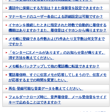
通話中に保留にする方法は？また保留音を設定できますか？
マナーモードのユーザー各自による詳細設定は可能ですか？
イヤホンを接続したときに指定された秒数で自動的に着信する
機能はありますか？また、着信音はイヤホンから鳴りますか？
メモ帳に登録できる件数および1件あたり文字数は何文字まで
ですか？
「センターにEメールがあります」のお知らせ音が鳴ります。
消す方法を教えてください。
メモ帳をバックアップして他の電話機に転送できますか？
電話着信時、すぐに伝言メモが応答してしまうので、伝言メモ
が応答するまでの時間を変更したい。
再生·登録可能な音楽データを教えてください。
フォルダークローズ時に、音声着信音、メール受信音をサイド
キーで止めることはできますか？