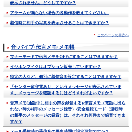
表示されません。どうしてですか？
アラームが鳴らない場合の各動作を教えてください。
着信時に相手の写真を表示させることはできますか？
このページの目次へ
音·バイブ·伝言メモ·メモ帳
マナーモードで伝言メモをOFFにすることはできますか？
イヤホンマイクはオプション販売していますか？
特定の人など、個別に着信音を設定することはできますか？
「センター留守電あり」というメッセージが表示されていま
す。メッセージを確認するにはどうすればよいですか？
音声メモ(通話中に相手の声を録音する)/伝言メモ（電話に出ら
れない時の相手のメッセージ録音）/安全運転モード（運転時
の相手のメッセージの録音）は、それぞれ何件まで録音できま
すか？
メール受信時の受信音の再生時間は設定可能ですか？