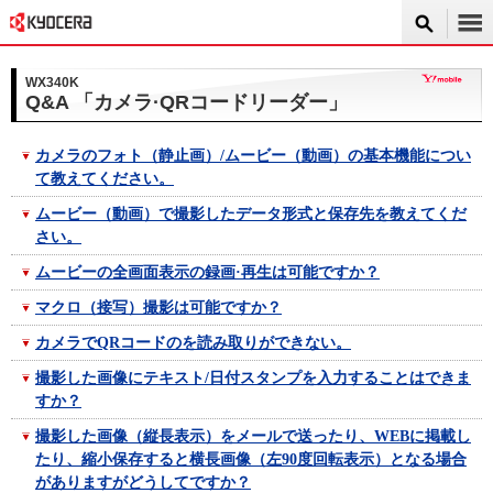
WX340K
Q&A 「カメラ·QRコードリーダー」
カメラのフォト（静止画）/ムービー（動画）の基本機能につい
て教えてください。
ムービー（動画）で撮影したデータ形式と保存先を教えてくだ
さい。
ムービーの全画面表示の録画·再生は可能ですか？
マクロ（接写）撮影は可能ですか？
カメラでQRコードのを読み取りができない。
撮影した画像にテキスト/日付スタンプを入力することはできま
すか？
撮影した画像（縦長表示）をメールで送ったり、WEBに掲載し
たり、縮小保存すると横長画像（左90度回転表示）となる場合
がありますがどうしてですか？