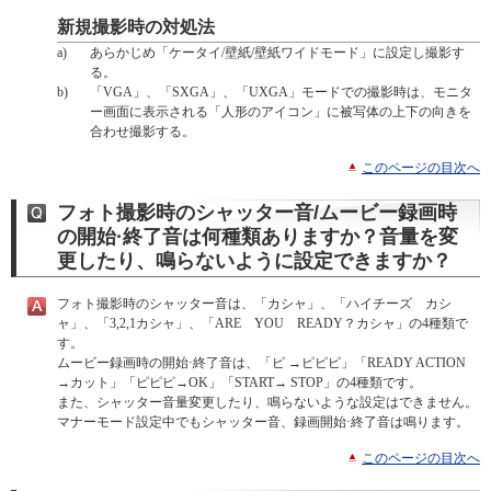
新規撮影時の対処法
a)
あらかじめ「ケータイ/壁紙/壁紙ワイドモード」に設定し撮影す
る。
b)
「VGA」、「SXGA」、「UXGA」モードでの撮影時は、モニタ
ー画面に表示される「人形のアイコン」に被写体の上下の向きを
合わせ撮影する。
このページの目次へ
フォト撮影時のシャッター音/ムービー録画時
の開始·終了音は何種類ありますか？音量を変
更したり、鳴らないように設定できますか？
フォト撮影時のシャッター音は、「カシャ」、「ハイチーズ カシ
ャ」、「3,2,1カシャ」、「ARE YOU READY？カシャ」の4種類で
す。
ムービー録画時の開始·終了音は、「ピ →ピピピ」「READY ACTION
→カット」「ピピピ→OK」「START→ STOP」の4種類です。
また、シャッター音量変更したり、鳴らないような設定はできません。
マナーモード設定中でもシャッター音、録画開始·終了音は鳴ります。
このページの目次へ