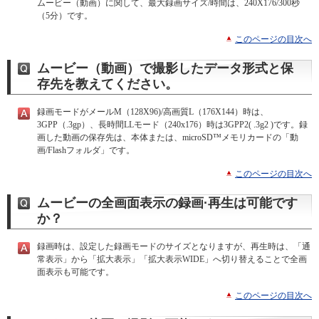
ムービー（動画）に関して、最大録画サイズ/時間は、240X176/300秒
（5分）です。
このページの目次へ
ムービー（動画）で撮影したデータ形式と保
存先を教えてください。
録画モードがメールM（128X96)/高画質L（176X144）時は、
3GPP（.3gp）、長時間LLモード（240x176）時は3GPP2( .3g2 )です。録
画した動画の保存先は、本体または、microSD™メモリカードの「動
画/Flashフォルダ」です。
このページの目次へ
ムービーの全画面表示の録画·再生は可能です
か？
録画時は、設定した録画モードのサイズとなりますが、再生時は、「通
常表示」から「拡大表示」「拡大表示WIDE」へ切り替えることで全画
面表示も可能です。
このページの目次へ