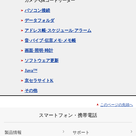
カメラ·QRコードリーダー
パソコン接続
データフォルダ
アドレス帳·スケジュール·アラーム
音·バイブ·伝言メモ·メモ帳
画面·照明·時計
ソフトウェア更新
Java™
京セラサイトK
その他
このページの先頭へ
スマートフォン・携帯電話
製品情報
サポート