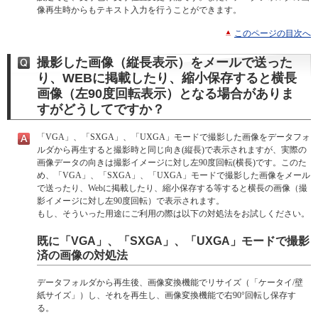
像再生時からもテキスト入力を行うことができます。
このページの目次へ
撮影した画像（縦長表示）をメールで送った
り、WEBに掲載したり、縮小保存すると横長
画像（左90度回転表示）となる場合がありま
すがどうしてですか？
「VGA」、「SXGA」、「UXGA」モードで撮影した画像をデータフォ
ルダから再生すると撮影時と同じ向き(縦長)で表示されますが、実際の
画像データの向きは撮影イメージに対し左90度回転(横長)です。このた
め、「VGA」、「SXGA」、「UXGA」モードで撮影した画像をメール
で送ったり、Webに掲載したり、縮小保存する等すると横長の画像（撮
影イメージに対し左90度回転）で表示されます。
もし、そういった用途にご利用の際は以下の対処法をお試しください。
既に「VGA」、「SXGA」、「UXGA」モードで撮影
済の画像の対処法
データフォルダから再生後、画像変換機能でリサイズ（「ケータイ/壁
紙サイズ」）し、それを再生し、画像変換機能で右90°回転し保存す
る。