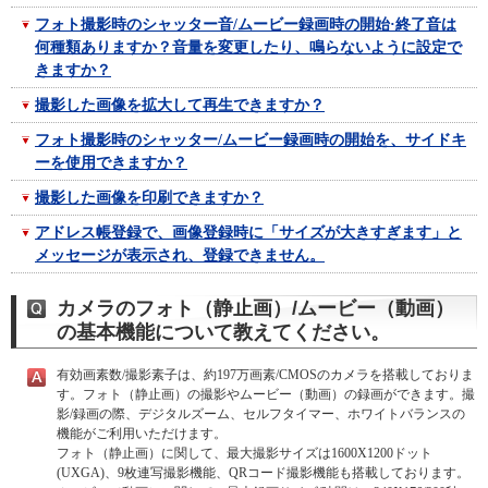
フォト撮影時のシャッター音/ムービー録画時の開始·終了音は
何種類ありますか？音量を変更したり、鳴らないように設定で
きますか？
撮影した画像を拡大して再生できますか？
フォト撮影時のシャッター/ムービー録画時の開始を、サイドキ
ーを使用できますか？
撮影した画像を印刷できますか？
アドレス帳登録で、画像登録時に「サイズが大きすぎます」と
メッセージが表示され、登録できません。
カメラのフォト（静止画）/ムービー（動画）
の基本機能について教えてください。
有効画素数/撮影素子は、約197万画素/CMOSのカメラを搭載しておりま
す。フォト（静止画）の撮影やムービー（動画）の録画ができます。撮
影/録画の際、デジタルズーム、セルフタイマー、ホワイトバランスの
機能がご利用いただけます。
フォト（静止画）に関して、最大撮影サイズは1600X1200ドット
(UXGA)、9枚連写撮影機能、QRコード撮影機能も搭載しております。