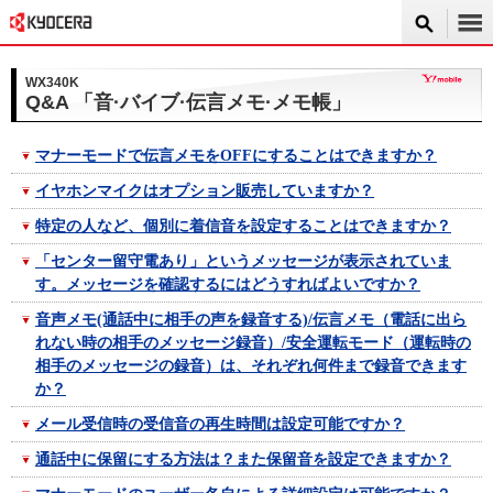
WX340K
Q&A 「音·バイブ·伝言メモ·メモ帳」
マナーモードで伝言メモをOFFにすることはできますか？
イヤホンマイクはオプション販売していますか？
特定の人など、個別に着信音を設定することはできますか？
「センター留守電あり」というメッセージが表示されていま
す。メッセージを確認するにはどうすればよいですか？
音声メモ(通話中に相手の声を録音する)/伝言メモ（電話に出ら
れない時の相手のメッセージ録音）/安全運転モード（運転時の
相手のメッセージの録音）は、それぞれ何件まで録音できます
か？
メール受信時の受信音の再生時間は設定可能ですか？
通話中に保留にする方法は？また保留音を設定できますか？