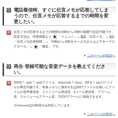
電話着信時、すぐに伝言メモが応答してしま
うので、伝言メモが応答するまでの時間を変
更したい。
伝言メモが応答するまでの時間を00秒から30秒の範囲で設定可能です。
設定方法は、待受画面より
「メニュー」→
「伝言メモ」→
「伝言メモ応答時間」→「00秒から30秒をキー入力または上下キーでス
クロール」→
「確定」 です。
このページの目次へ
再生·登録可能な音楽データを教えてくださ
い。
MIDI(＊.midi,＊.mid)ファイル、feelsound(＊.dxm)、MP3(＊.mp3.)ファイ
ルが再生可能です。本体メモリに保存すればMP3ファイルを除いたファ
イルが音声着信音、ライトメール受信音、Eメール受信音、アラーム
音、スケジュールアラーム音、TODOアラームに登録できます。
※
feelsoundは64和音のみ対応しています。
このページの目次へ