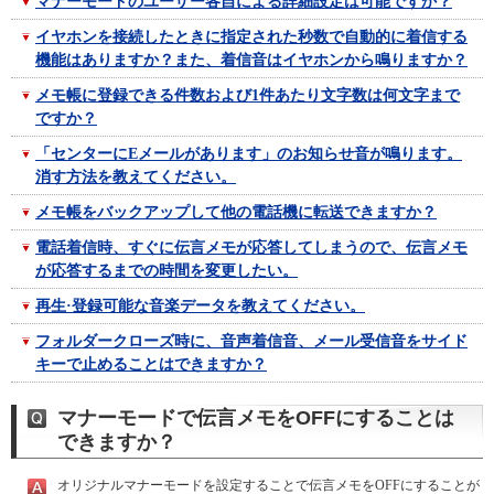
マナーモードのユーザー各自による詳細設定は可能ですか？
イヤホンを接続したときに指定された秒数で自動的に着信する
機能はありますか？また、着信音はイヤホンから鳴りますか？
メモ帳に登録できる件数および1件あたり文字数は何文字まで
ですか？
「センターにEメールがあります」のお知らせ音が鳴ります。
消す方法を教えてください。
メモ帳をバックアップして他の電話機に転送できますか？
電話着信時、すぐに伝言メモが応答してしまうので、伝言メモ
が応答するまでの時間を変更したい。
再生·登録可能な音楽データを教えてください。
フォルダークローズ時に、音声着信音、メール受信音をサイド
キーで止めることはできますか？
マナーモードで伝言メモをOFFにすることは
できますか？
オリジナルマナーモードを設定することで伝言メモをOFFにすることが