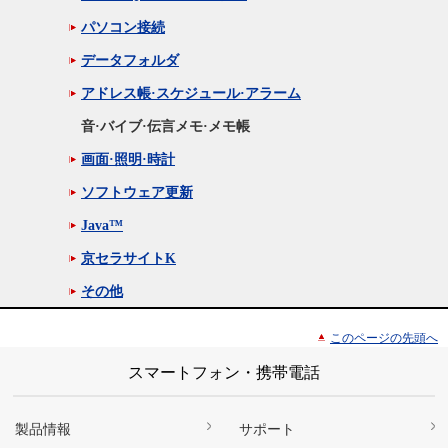
パソコン接続
データフォルダ
アドレス帳·スケジュール·アラーム
音·バイブ·伝言メモ·メモ帳
画面·照明·時計
ソフトウェア更新
Java™
京セラサイトK
その他
このページの先頭へ
スマートフォン・携帯電話
製品情報
サポート