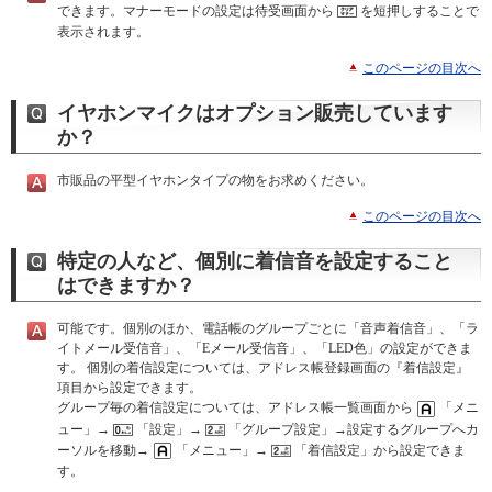
できます。マナーモードの設定は待受画面から
を短押しすることで
表示されます。
このページの目次へ
イヤホンマイクはオプション販売しています
か？
市販品の平型イヤホンタイプの物をお求めください。
このページの目次へ
特定の人など、個別に着信音を設定すること
はできますか？
可能です。個別のほか、電話帳のグループごとに「音声着信音」、「ラ
イトメール受信音」、「Eメール受信音」、「LED色」の設定ができま
す。 個別の着信設定については、アドレス帳登録画面の『着信設定』
項目から設定できます。
グループ毎の着信設定については、アドレス帳一覧画面から
「メニ
ュー」→
「設定」→
「グループ設定」→設定するグループへカ
ーソルを移動→
「メニュー」→
「着信設定」から設定できま
す。