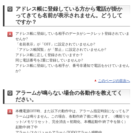
アドレス帳に登録している方から電話が掛か
ってきても名前が表示されません。どうして
ですか？
アドレス帳に登録している相手のデータがシークレット登録されていま
せんか?
「名前表示」が「OFF」に設定されていませんか?
「アドレス帳閲覧」が「禁止」に設定されていませんか?
アドレス帳に正しく登録されていますか？
同じ電話番号を2重に登録していませんか?
アドレス帳に登録している相手が、番号非通知で電話をかけていません
か?
このページの目次へ
アラームが鳴らない場合の各動作を教えてく
ださい。
本機電源OFF時、また以下の動作中は、アラーム指定時刻になってもア
ラームは鳴りません。この場合、各動作終了後に鳴ります。（機能リセ
ット/メモリリセット、完全消去＋初期化、本機起動中/終了中を除く）
起動中/終了中
アラーム/スケジュールアラーム/TODOアラーム鳴動中