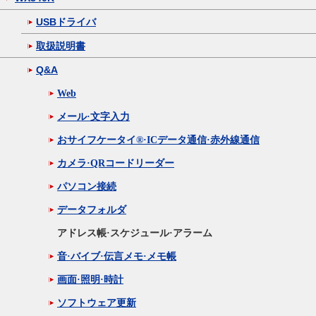
USBドライバ
取扱説明書
Q&A
Web
メール·文字入力
おサイフケータイ®·ICデータ通信·赤外線通信
カメラ·QRコードリーダー
パソコン接続
データフォルダ
アドレス帳·スケジュール·アラーム
音·バイブ·伝言メモ·メモ帳
画面·照明·時計
ソフトウェア更新