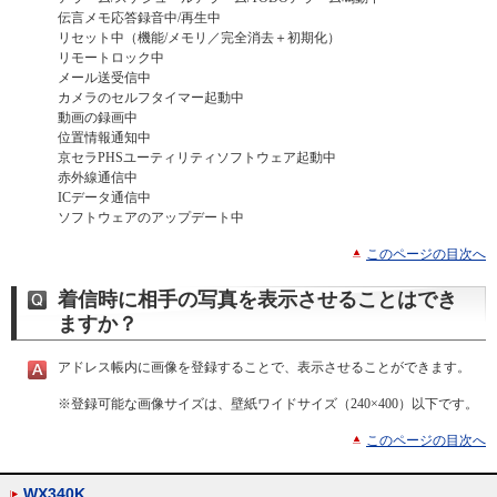
伝言メモ応答録音中/再生中
リセット中（機能/メモリ／完全消去＋初期化）
リモートロック中
メール送受信中
カメラのセルフタイマー起動中
動画の録画中
位置情報通知中
京セラPHSユーティリティソフトウェア起動中
赤外線通信中
ICデータ通信中
ソフトウェアのアップデート中
このページの目次へ
着信時に相手の写真を表示させることはでき
ますか？
アドレス帳内に画像を登録することで、表示させることができます。
※
登録可能な画像サイズは、壁紙ワイドサイズ（240×400）以下です。
このページの目次へ
WX340K