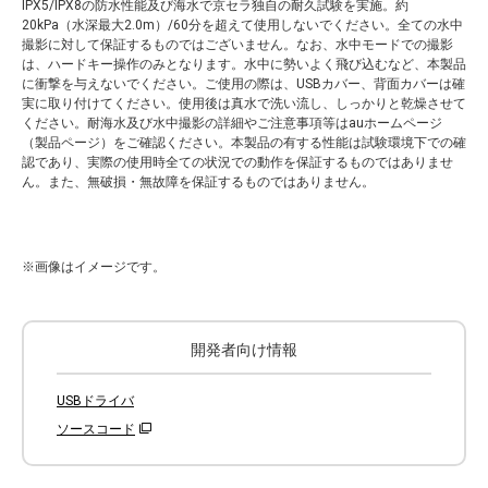
IPX5/IPX8の防水性能及び海水で京セラ独自の耐久試験を実施。約
20kPa（水深最大2.0m）/60分を超えて使用しないでください。全ての水中
撮影に対して保証するものではございません。なお、水中モードでの撮影
は、ハードキー操作のみとなります。水中に勢いよく飛び込むなど、本製品
に衝撃を与えないでください。ご使用の際は、USBカバー、背面カバーは確
実に取り付けてください。使用後は真水で洗い流し、しっかりと乾燥させて
ください。耐海水及び水中撮影の詳細やご注意事項等はauホームページ
（製品ページ）をご確認ください。本製品の有する性能は試験環境下での確
認であり、実際の使用時全ての状況での動作を保証するものではありませ
ん。また、無破損・無故障を保証するものではありません。
※画像はイメージです。
開発者向け情報
USBドライバ
ソースコード