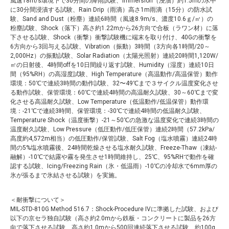
風速18m/s環境下で30分間の降雨試験、Immersion（浸漬）約1.5mの水中
に30分間浸漬する試験、Rain Drip（雨滴）高さ1m雨滴（15分）の防水試
験、Sand and Dust（粉塵）連続6時間（風速8.9m/s、濃度10.6ｇ/㎥）の
粉塵試験、Shock（落下）高さ約1.22mから26方向で合板（ラワン材）に落
下させる試験、Shock（衝撃）衝撃試験機に端末を取り付け、40Gの衝撃を
6方向から3回与える試験、Vibration（振動）3時間（3方向各1時間/20～
2,000Hz）の振動試験、Solar Radiation（太陽光照射）連続20時間1,120W/
㎡の日射後、4時間offを10日間繰り返す試験、Humidity（湿度）連続10日
間（95%RH）の高湿度試験、High Temperature（高温動作/高温保管）動作
環境：50℃で連続3時間の動作試験、32〜49℃まで３サイクル温度変化させ
る動作試験、保管環境：60℃で連続4時間の高温耐久試験、30～60℃まで変
化させる高温耐久試験、Low Temperature（低温動作/低温保管）動作環
境：-21℃で連続3時間、保管環境：-30℃で連続4時間の低温耐久試験、
Temperature Shock（温度衝撃）-21～50℃の急激な温度変化で連続3時間の
温度耐久試験、Low Pressure（低圧動作/低圧保管）連続2時間（57.2kPa/
高度約4,572m相当）の低圧動作/保管試験、Salt Fog（塩水噴霧）連続24時
間の5%塩水噴霧後、24時間乾燥させる塩水耐久試験、Freeze-Thaw（凍結-
融解）-10℃で結露や霧を発生させ1時間維持し、25℃、95%RHで動作を確
認する試験、Icing/Freezing Rain（氷・低温雨）-10℃の冷却水で6mm厚の
氷が張るまで氷結させる試験）を実施。
＜耐衝撃について＞
MIL-STD-810G Method 516.7：Shock-Procedure IVに準拠した試験、および
以下の京セラ独自試験（高さ約2.0mから鉄板・コンクリートに製品を26方
向で落下させる試験、高さ約1.0mから500回連続落下させる試験、約100g