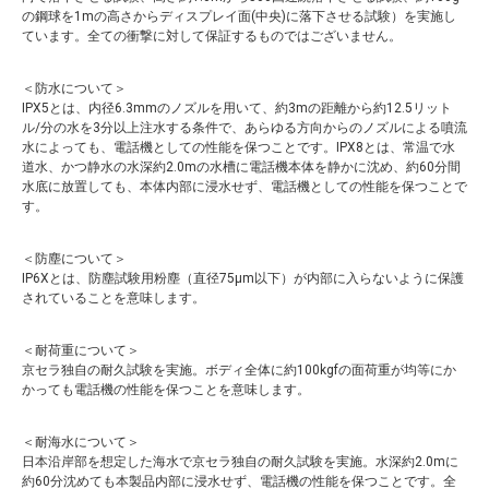
の鋼球を1mの高さからディスプレイ面(中央)に落下させる試験）を実施し
ています。全ての衝撃に対して保証するものではございません。
＜防水について＞
IPX5とは、内径6.3mmのノズルを用いて、約3mの距離から約12.5リット
ル/分の水を3分以上注水する条件で、あらゆる方向からのノズルによる噴流
水によっても、電話機としての性能を保つことです。IPX8とは、常温で水
道水、かつ静水の水深約2.0mの水槽に電話機本体を静かに沈め、約60分間
水底に放置しても、本体内部に浸水せず、電話機としての性能を保つことで
す。
＜防塵について＞
IP6Xとは、防塵試験用粉塵（直径75μm以下）が内部に入らないように保護
されていることを意味します。
＜耐荷重について＞
京セラ独自の耐久試験を実施。ボディ全体に約100kgfの面荷重が均等にか
かっても電話機の性能を保つことを意味します。
＜耐海水について＞
日本沿岸部を想定した海水で京セラ独自の耐久試験を実施。水深約2.0mに
約60分沈めても本製品内部に浸水せず、電話機の性能を保つことです。全