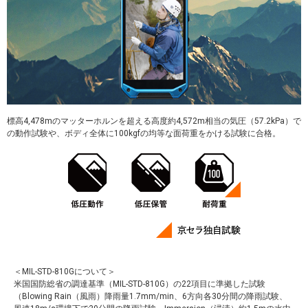
標高4,478mのマッターホルンを超える高度約4,572m相当の気圧（57.2kPa）で
の動作試験や、ボディ全体に100kgfの均等な面荷重をかける試験に合格。
＜MIL-STD-810Gについて＞
米国国防総省の調達基準（MIL-STD-810G）の22項目に準拠した試験
（Blowing Rain（風雨）降雨量1.7mm/min、6方向各30分間の降雨試験、