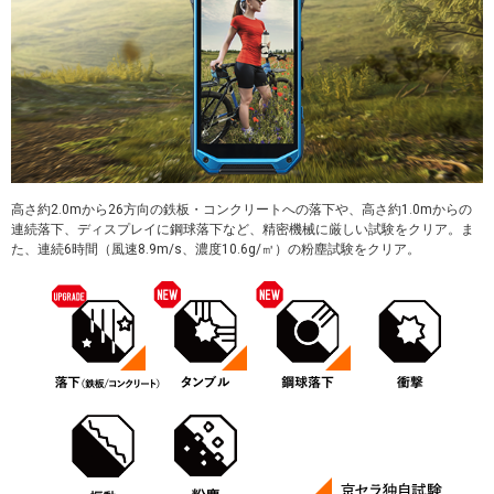
高さ約2.0mから26方向の鉄板・コンクリートへの落下や、高さ約1.0mからの
連続落下、ディスプレイに鋼球落下など、精密機械に厳しい試験をクリア。ま
た、連続6時間（風速8.9m/s、濃度10.6g/㎥）の粉塵試験をクリア。