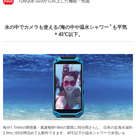
TORQUE G03から向上した機能・性能
＊
水の中でカメラも使える/海の中や温水シャワー
も平気
＊43℃以下。
毎分1.7mmの降雨量・風速毎秒18mの環境に30分間さらし、日本の近海水深約
2.0mに60分間沈めても動作できます。43℃以下の温水シャワーで水洗いも