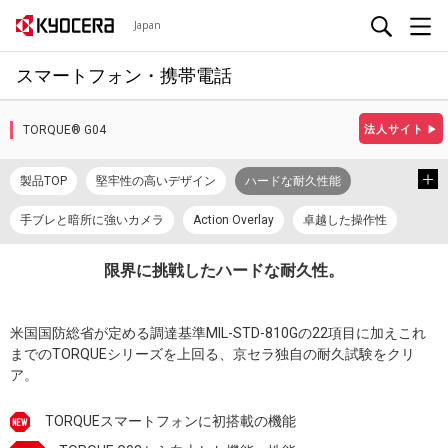
Japan
スマートフォン・携帯電話
TORQUE® G04
法人サイト
▶
製品TOP
堅牢性の高いデザイン
ハードな耐久性能
手ブレと暗所に強いカメラ
Action Overlay
卓越した操作性
アクセサリー・オプション
スペック
限界に挑戦したハードな耐久性。
長くお使いいただくために
データ移行
使い方動画
米国国防総省が定める調達基準MIL-STD-810Gの22項目に加えこれ
カタログ/プロモーションビデオ
Android™ 10
取扱説明書
までのTORQUEシリーズを上回る、京セラ独自の耐久試験をクリ
ア。
TORQUEスマートフォンに初搭載の機能