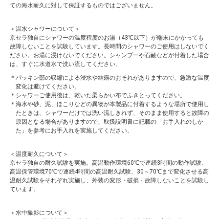
ての海水耐久に対して保証するものではございません。
＜温水シャワーについて＞
京セラ独自にシャワーの温度程度のお湯（43℃以下）が端末にかかっても
故障しないことを試験しています。長時間のシャワーのご使用はしないでく
ださい。お湯に浸けないでください。シャンプーや石鹸などが付着した場合
は、すぐに水道水で洗い流してください。
パッキン部の収縮による浸水や結露のおそれがありますので、急激な温度
変化は避けてください。
シャワーご使用後は、乾いた柔らかい布でふきとってください。
海水や砂、泥、ほこりなどの異物が本製品に付着するような場所で使用し
たときは、シャワーだけでは洗い流しきれず、そのまま使用すると故障の
原因となる場合がありますので、取扱説明書に記載の「お手入れのしか
た」を参考にお手入れを実施してください。
＜温度耐久について＞
京セラ独自の耐久試験を実施。高温動作環境60℃で連続3時間の動作試験、
高温保管環境70℃で連続4時間の高温耐久試験、30～70℃まで変化させる高
温耐久試験をそれぞれ実施し、外装の変形・破損・故障しないことを試験し
ています。
＜水中撮影について＞