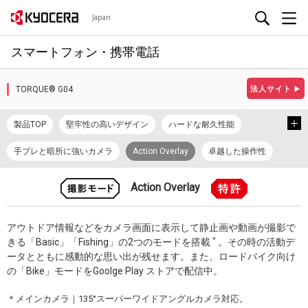
Japan
スマートフォン・携帯電話
TORQUE® G04
法人サイト
▶
製品TOP
堅牢性の高いデザイン
ハードな耐久性能
手ブレと暗所に強いカメラ
Action Overlay
卓越した操作性
アクセサリー・オプション
スペック
Action Overlay
長くお使いいただくために
データ移行
使い方動画
アウトドア情報などをカメラ画面に表示して静止画や動画が撮影で
カタログ/プロモーションビデオ
Android™ 10
取扱説明書
＊
きる「Basic」「Fishing」の2つのモードを搭載
。その時の活動デ
ータとともに感動的な思い出が残せます。また、ロードバイク向け
の「Bike」モードをGoolge Play ストアで配信中。
＊メインカメラ｜135°スーパーワイドアングルカメラ対応。