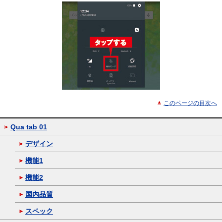
このページの目次へ
Qua tab 01
デザイン
機能1
機能2
国内品質
スペック