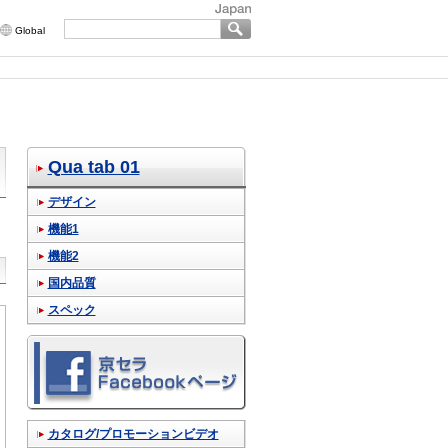
Global
Qua tab 01
デザイン
機能1
機能2
国内品質
スペック
カタログ/プロモーションビデオ