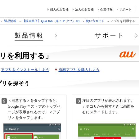
個人のお客様
法人のお客様
企業情報
サポート
製品情報
【販売終了】Qua tab（キュア タブ） 01
使い方ガイド
アプリを利用する
製品情報
サポート
リを利用する」
アプリをインストールしよう
有料アプリを購入しよう
アプリを探そう
＜同意する＞をタップすると、
注目のアプリが表示されます。
Google Play™ ストアのトップペ
カテゴリから探すときは画面を
ージが表示されるので、＜アプ
右にスライドします。
リ＞をタップします。