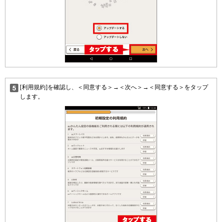
[利用規約]を確認し、＜同意する＞→＜次へ＞→＜同意する＞をタップ
します。