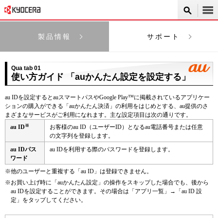
製品情報
サポート
Qua tab 01
使い方ガイド 「auかんたん設定を設定する」
au IDを設定するとauスマートパスやGoogle Play™に掲載されているアプリケー
ションの購入ができる「auかんたん決済」の利用をはじめとする、au提供のさ
まざまなサービスがご利用になれます。主な設定項目は次の通りです。
※
au ID
お客様のau ID（ユーザーID）となるau電話番号または任意
の文字列を登録します。
au IDパス
au IDを利用する際のパスワードを登録します。
ワード
※
他のユーザーと重複する「au ID」は登録できません。
※
お買い上げ時に「auかんたん設定」の操作をスキップした場合でも、後から
au IDを設定することができます。その場合は「アプリ一覧」→「au ID 設
定」をタップしてください。