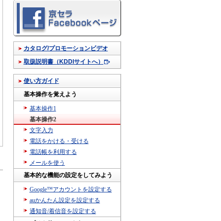
カタログ/プロモーションビデオ
取扱説明書（KDDIサイトへ）
使い方ガイド
基本操作を覚えよう
基本操作1
基本操作2
文字入力
電話をかける・受ける
電話帳を利用する
メールを使う
基本的な機能の設定をしてみよう
Google™アカウントを設定する
auかんたん設定を設定する
通知音/着信音を設定する