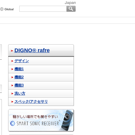
Global
DIGNO® rafre
デザイン
機能1
機能2
機能3
洗い方
スペック/アクセサリ