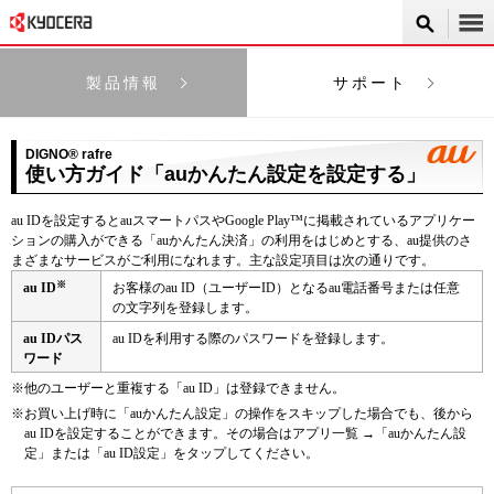
製品情報
サポート
DIGNO® rafre
使い方ガイド「auかんたん設定を設定する」
au IDを設定するとauスマートパスやGoogle Play™に掲載されているアプリケー
ションの購入ができる「auかんたん決済」の利用をはじめとする、au提供のさ
まざまなサービスがご利用になれます。主な設定項目は次の通りです。
※
au ID
お客様のau ID（ユーザーID）となるau電話番号または任意
の文字列を登録します。
au IDパス
au IDを利用する際のパスワードを登録します。
ワード
※
他のユーザーと重複する「au ID」は登録できません。
※
お買い上げ時に「auかんたん設定」の操作をスキップした場合でも、後から
au IDを設定することができます。その場合はアプリ一覧 →「auかんたん設
定」または「au ID設定」をタップしてください。