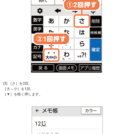
(3) ［さ］を2回、
［大⇔小］を1回、
［▼］を軽く押します。