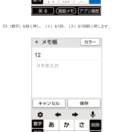
(1) ［数字］を軽く押し、［１］を1回、［２］を1回軽く押します。