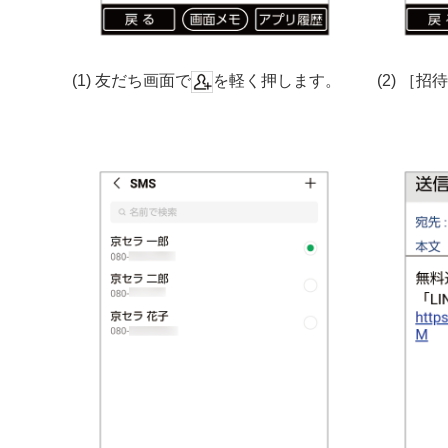
(1) 友だち画面で
を軽く押します。
(2) ［