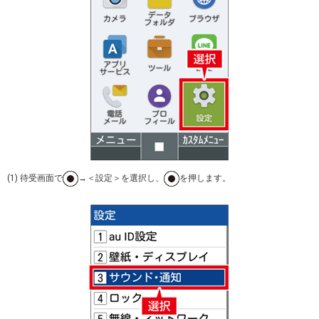
(1) 待受画面で
→＜設定＞を選択し、
を押します。