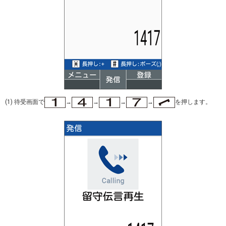
(1) 待受画面で
→
→
→
→
を押します。