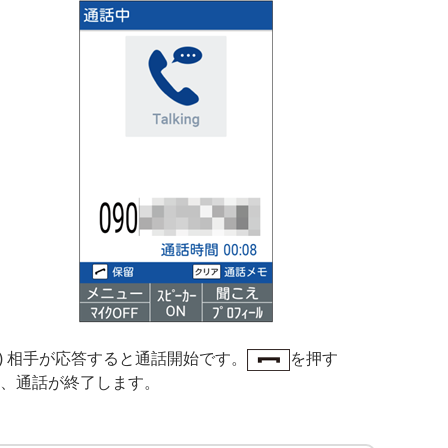
3) 相手が応答すると通話開始です。
を押す
、通話が終了します。