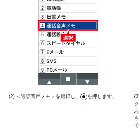
(2) ＜通話音声メモ＞を選択し、
を押します。
(
ク
あ
さ
で