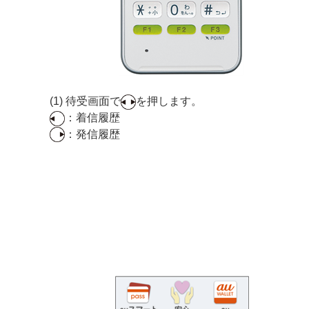
(1) 待受画面で
を押します。
：着信履歴
：発信履歴