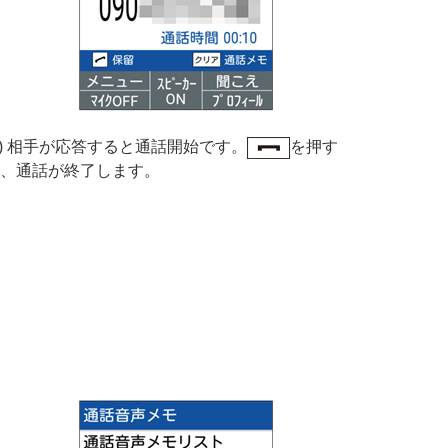
3) 相手が応答すると通話開始です。
を押す
、通話が終了します。