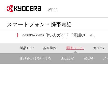
Japan
スマートフォン・携帯電話
使い方ガイド 「電話/メール」
GRATINA KYF37
製品TOP
基本操作
電話/メール
カメラ/
電話をかける/うける
通話設定
電話帳
メ