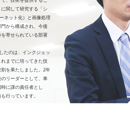
けて、技術を提供するこ
トに関して研究する「シ
ターネット化）と画像処理
部門から構成され、今後
待を寄せられている部署
当したのは、インクジェッ
これまでに培ってきた技
割を果たしました。2年
発のリーダーとして、車
同時に課の責任者とし
務も行っています。