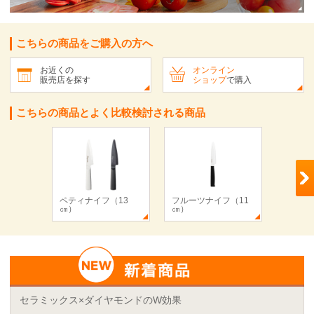
こちらの商品をご購入の方へ
お近くの
オンライン
販売店を探す
ショップ
で購入
こちらの商品とよく比較検討される商品
ペティナイフ（13
フルーツナイフ（11
フルー
㎝）
㎝）
㎝）
セラミックス×ダイヤモンドのW効果