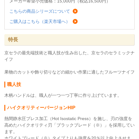
メーカー希望小売価格：15,000円（税込16,500円）
こちらの商品シリーズについて
ご購入はこちら（楽天市場へ）
特長
京セラの最先端技術と職人技が生み出した、京セラのセラミックナ
イフ
果物のカットや飾り切りなどの細かい作業に適したフルーツナイフ
職人技
木柄ハンドルは、職人が一つ一つ丁寧に作り上げています。
ハイクオリティーバージョンHIP
熱間静水圧プレス加工（Hot Isostatic Press）を施し、刃の強度を
高めたハイクオリティ刃「ブラックブレード（※）」を採用してい
ます。
ホワイトブレード（※）タイプよりも強度を20％以上向上させま